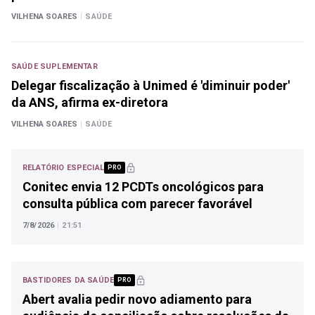
VILHENA SOARES
|
SAÚDE
SAÚDE SUPLEMENTAR
Delegar fiscalização à Unimed é 'diminuir poder'
da ANS, afirma ex-diretora
VILHENA SOARES
|
SAÚDE
RELATÓRIO ESPECIAL
PRO
Conitec envia 12 PCDTs oncológicos para
consulta pública com parecer favorável
7/8/2026
|
21:51
BASTIDORES DA SAÚDE
PRO
Abert avalia pedir novo adiamento para