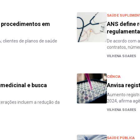
SAÚDE SUPLEMEN
e procedimentos em
ANS define r
regulament
 clientes de planos de saúde
De acordo com a 
contratos, núme
VILHENA SOARES
CIÊNCIA
 medicinal e busca
Anvisa regis
Aumento registra
2024, afirma ag
 alterações incluem a redução da
VILHENA SOARES
SAÚDE PÚBLICA