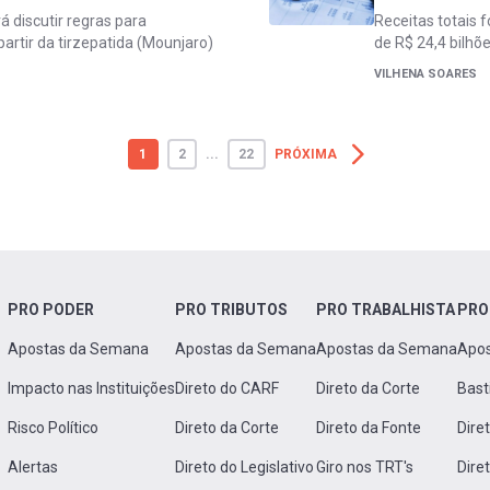
á discutir regras para
Receitas totais 
artir da tirzepatida (Mounjaro)
de R$ 24,4 bilhõ
VILHENA SOARES
1
2
...
22
PRÓXIMA
PRO PODER
PRO TRIBUTOS
PRO TRABALHISTA
PRO
Apostas da Semana
Apostas da Semana
Apostas da Semana
Apo
Impacto nas Instituições
Direto do CARF
Direto da Corte
Bast
Risco Político
Direto da Corte
Direto da Fonte
Dire
Alertas
Direto do Legislativo
Giro nos TRT's
Dire