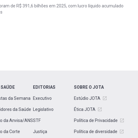
foram de R$ 391,6 bilhões em 2025, com lucro líquido acumulado
es
 SAÚDE
EDITORIAS
SOBRE O JOTA
stas da Semana
Executivo
Estúdio JOTA
idores da Saúde
Legislativo
Ética JOTA
to da Anvisa/ANS
STF
Política de Privacidade
to da Corte
Justiça
Política de diversidade