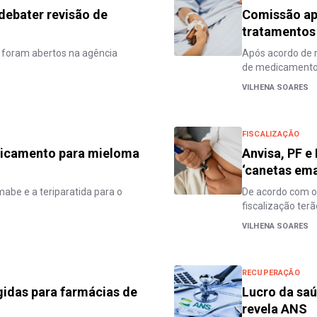
debater revisão de
Comissão ap
tratamentos
a foram abertos na agência
Após acordo de r
s
de medicamentos
VILHENA SOARES
FISCALIZAÇÃO
dicamento para mieloma
Anvisa, PF 
‘canetas em
mabe e a teriparatida para o
De acordo com o 
fiscalização terã
VILHENA SOARES
RECUPERAÇÃO
ígidas para farmácias de
Lucro da sa
revela ANS