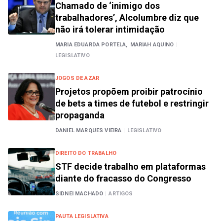
Chamado de ‘inimigo dos
trabalhadores’, Alcolumbre diz que
não irá tolerar intimidação
MARIA EDUARDA PORTELA,
MARIAH AQUINO
|
LEGISLATIVO
JOGOS DE AZAR
Projetos propõem proibir patrocínio
de bets a times de futebol e restringir
propaganda
DANIEL MARQUES VIEIRA
|
LEGISLATIVO
DIREITO DO TRABALHO
STF decide trabalho em plataformas
diante do fracasso do Congresso
SIDNEI MACHADO
|
ARTIGOS
PAUTA LEGISLATIVA