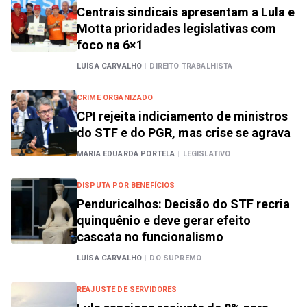
Centrais sindicais apresentam a Lula e
Motta prioridades legislativas com
foco na 6×1
LUÍSA CARVALHO
|
DIREITO TRABALHISTA
CRIME ORGANIZADO
CPI rejeita indiciamento de ministros
do STF e do PGR, mas crise se agrava
MARIA EDUARDA PORTELA
|
LEGISLATIVO
DISPUTA POR BENEFÍCIOS
Penduricalhos: Decisão do STF recria
quinquênio e deve gerar efeito
cascata no funcionalismo
LUÍSA CARVALHO
|
DO SUPREMO
REAJUSTE DE SERVIDORES