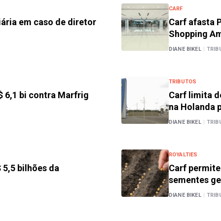
CARF
ária em caso de diretor
Carf afasta 
Shopping A
DIANE BIKEL
|
TRIB
TRIBUTOS
 6,1 bi contra Marfrig
Carf limita 
na Holanda p
DIANE BIKEL
|
TRIB
ROYALTIES
 5,5 bilhões da
Carf permite
sementes ge
DIANE BIKEL
|
TRIB