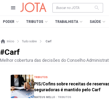
PODER
TRIBUTOS
TRABALHISTA
SAÚDE
Início
Tudo sobre
Carf
#
Carf
Melhor cobertura das decisões do Conselho Administrativ
TRIBUTOS
PIS/Cofins sobre receitas de reserva
seguradoras é mantido pelo Carf
MATEUS MELLO
|
TRIBUTOS