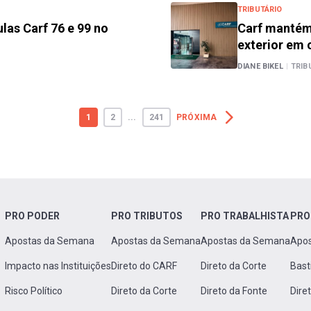
TRIBUTÁRIO
ulas Carf 76 e 99 no
Carf mantém 
exterior em 
DIANE BIKEL
|
TRIB
1
2
...
241
PRÓXIMA
PRO PODER
PRO TRIBUTOS
PRO TRABALHISTA
PRO
Apostas da Semana
Apostas da Semana
Apostas da Semana
Apo
Impacto nas Instituições
Direto do CARF
Direto da Corte
Bast
Risco Político
Direto da Corte
Direto da Fonte
Dire