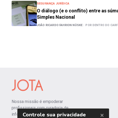
SEGURANÇA JURÍDICA
O diálogo (e o conflito) entre as súm
Simples Nacional
JOÃO RICARDO FAHRION NÜSKE
|
POR DENTRO DO CARF
Nossa missão é empoderar
profissionais com curadoria de
informações independentes e