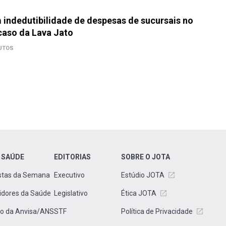
indedutibilidade de despesas de sucursais no
caso da Lava Jato
UTOS
 SAÚDE
EDITORIAS
SOBRE O JOTA
stas da Semana
Executivo
Estúdio JOTA
idores da Saúde
Legislativo
Ética JOTA
to da Anvisa/ANS
STF
Política de Privacidade