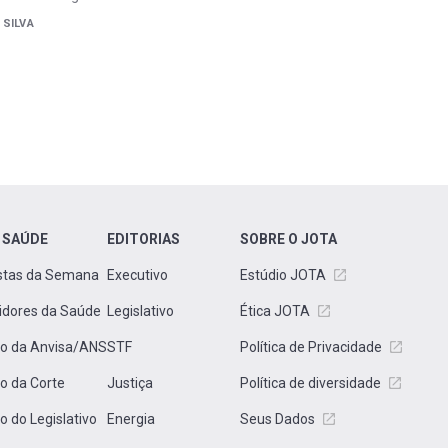
 SILVA
 SAÚDE
EDITORIAS
SOBRE O JOTA
stas da Semana
Executivo
Estúdio JOTA
idores da Saúde
Legislativo
Ética JOTA
to da Anvisa/ANS
STF
Política de Privacidade
to da Corte
Justiça
Política de diversidade
to do Legislativo
Energia
Seus Dados