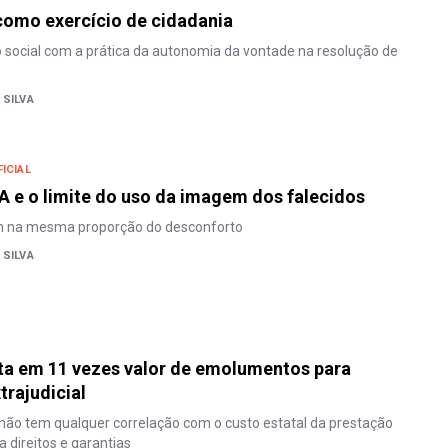
como exercício de cidadania
ocial com a prática da autonomia da vontade na resolução de
 SILVA
FICIAL
 IA e o limite do uso da imagem dos falecidos
 na mesma proporção do desconforto
 SILVA
a em 11 vezes valor de emolumentos para
trajudicial
não tem qualquer correlação com o custo estatal da prestação
la direitos e garantias