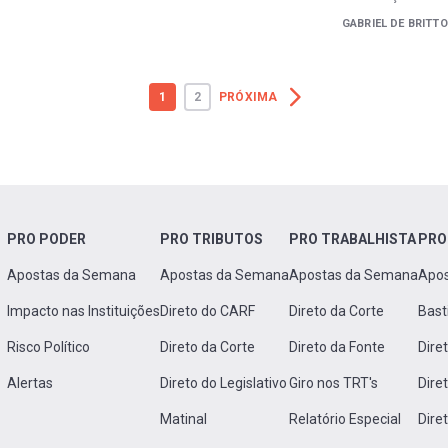
GABRIEL DE BRITTO
1
2
PRÓXIMA
PRO PODER
PRO TRIBUTOS
PRO TRABALHISTA
PRO
Apostas da Semana
Apostas da Semana
Apostas da Semana
Apo
Impacto nas Instituições
Direto do CARF
Direto da Corte
Bast
Risco Político
Direto da Corte
Direto da Fonte
Dire
Alertas
Direto do Legislativo
Giro nos TRT's
Dire
Matinal
Relatório Especial
Dire