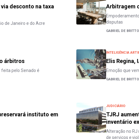
 via desconto na taxa
Arbitragem 
Empoderamento s
disputas
io de Janeiro e do Acre
GABRIEL DE BRITTO
INTELIGÊNCIA ARTI
o árbitros
Elis Regina,
 feita pelo Senado é
Emoção que vem
GABRIEL DE BRITTO
JUDICIÁRIO
reservará instituto em
TJRJ aument
inventário ex
Alteração no RJ 
de serviços e vio