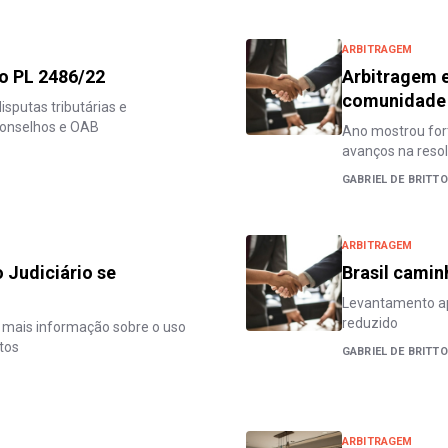
ARBITRAGEM
ao PL 2486/22
Arbitragem 
comunidade 
isputas tributárias e
 conselhos e OAB
Ano mostrou fort
avanços na resol
GABRIEL DE BRITTO
ARBITRAGEM
 Judiciário se
Brasil camin
Levantamento ap
reduzido
ez mais informação sobre o uso
tos
GABRIEL DE BRITTO
ARBITRAGEM