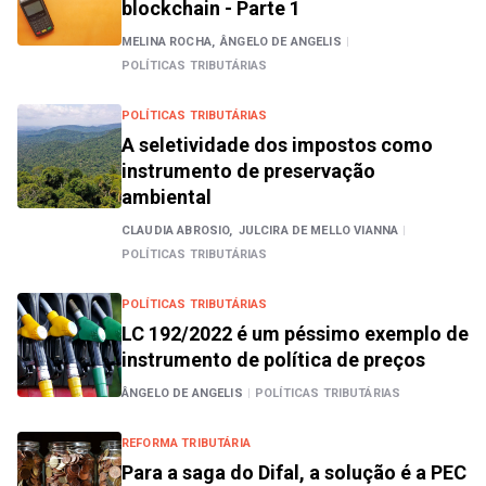
blockchain - Parte 1
MELINA ROCHA,
ÂNGELO DE ANGELIS
|
POLÍTICAS TRIBUTÁRIAS
POLÍTICAS TRIBUTÁRIAS
A seletividade dos impostos como
instrumento de preservação
ambiental
CLAUDIA ABROSIO,
JULCIRA DE MELLO VIANNA
|
POLÍTICAS TRIBUTÁRIAS
POLÍTICAS TRIBUTÁRIAS
LC 192/2022 é um péssimo exemplo de
instrumento de política de preços
ÂNGELO DE ANGELIS
|
POLÍTICAS TRIBUTÁRIAS
REFORMA TRIBUTÁRIA
Para a saga do Difal, a solução é a PEC