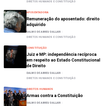
DIRETOS HUMANOS E CONSTITUIÇÃO
APOSENTADORIA
Remuneração do aposentado: direito
adquirido
DALMO DE ABREU DALLARI
|
DIRETOS HUMANOS E CONSTITUIÇÃO
CONSTITUIÇÃO
Juiz e MP: independência recíproca
em respeito ao Estado Constitucional
de Direito
DALMO DE ABREU DALLARI
|
DIRETOS HUMANOS E CONSTITUIÇÃO
DIREITOS HUMANOS
Armas contra a Constituição
DALMO DE ABREU DALLARI
|