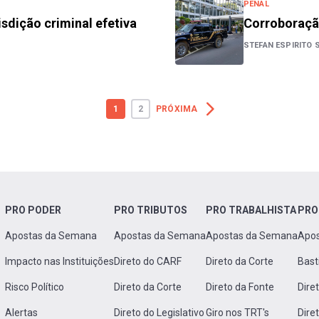
PENAL
isdição criminal efetiva
Corroboraçã
STEFAN ESPIRITO
1
2
PRÓXIMA
PRO PODER
PRO TRIBUTOS
PRO TRABALHISTA
PRO
Apostas da Semana
Apostas da Semana
Apostas da Semana
Apo
Impacto nas Instituições
Direto do CARF
Direto da Corte
Bast
Risco Político
Direto da Corte
Direto da Fonte
Dire
Alertas
Direto do Legislativo
Giro nos TRT's
Dire