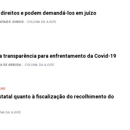
 direitos e podem demandá-los em juízo
ATAIDE JUNIOR
|
COLUNA DA AJUFE
a transparência para enfrentamento da Covid-19
MA DE ARRUDA
|
COLUNA DA AJUFE
LHO
tatal quanto à fiscalização do recolhimento do
NA DA AJUFE