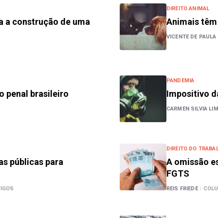
DIREITO ANIMAL
ra a construção de uma
Animais têm
VICENTE DE PAULA 
PANDEMIA
 penal brasileiro
Impositivo d
CARMEN SILVIA LI
DIREITO DO TRABA
as públicas para
A omissão es
FGTS
TIGOS
REIS FRIEDE
|
COLU