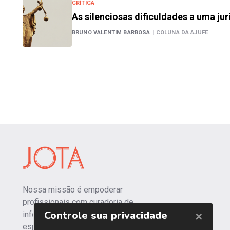
CRÍTICA
As silenciosas dificuldades a uma jur
BRUNO VALENTIM BARBOSA
|
COLUNA DA AJUFE
Nossa missão é empoderar
profissionais com curadoria de
informações independentes e
especializadas.