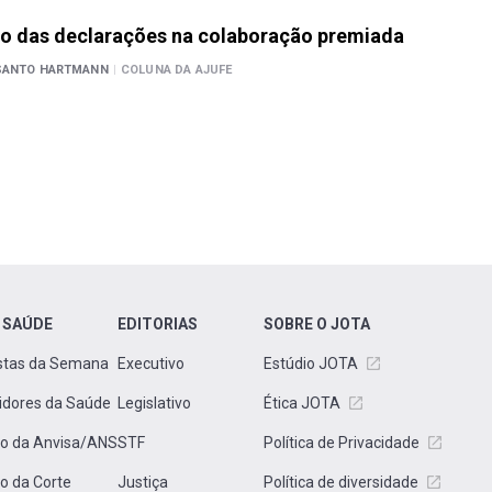
o das declarações na colaboração premiada
 SANTO HARTMANN
|
COLUNA DA AJUFE
 SAÚDE
EDITORIAS
SOBRE O JOTA
stas da Semana
Executivo
Estúdio JOTA
idores da Saúde
Legislativo
Ética JOTA
to da Anvisa/ANS
STF
Política de Privacidade
to da Corte
Justiça
Política de diversidade