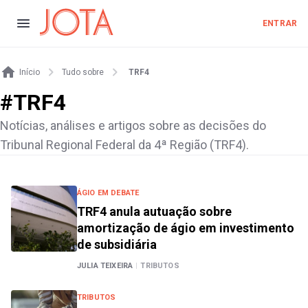
ENTRAR
Início
Tudo sobre
TRF4
#
TRF4
Notícias, análises e artigos sobre as decisões do
Tribunal Regional Federal da 4ª Região (TRF4).
ÁGIO EM DEBATE
TRF4 anula autuação sobre
amortização de ágio em investimento
de subsidiária
JULIA TEIXEIRA
|
TRIBUTOS
TRIBUTOS