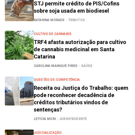
STJ permite crédito de PIS/Cofins
sobre soja usada em biodiesel
KATARINA MORAES
|
TRIBUTOS
CULTIVO DE CANNABIS
TRF4 afasta autorização para cultivo
de cannabis medicinal em Santa
Catarina
CAROLINA MAINGUÉ PIRES
|
SAÚDE
QUESTÃO DE COMPETÊNCIA
Receita ou Justiça do Trabalho: quem
pode reconhecer decadência de
créditos tributários vindos de
sentenças?
LETÍCIA MORI
|
JURISPRUDENTE
JUDICIALIZAÇÃO