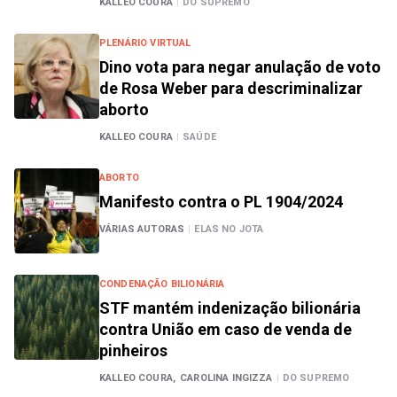
KALLEO COURA
|
DO SUPREMO
PLENÁRIO VIRTUAL
Dino vota para negar anulação de voto
de Rosa Weber para descriminalizar
aborto
KALLEO COURA
|
SAÚDE
ABORTO
Manifesto contra o PL 1904/2024
VÁRIAS AUTORAS
|
ELAS NO JOTA
CONDENAÇÃO BILIONÁRIA
STF mantém indenização bilionária
contra União em caso de venda de
pinheiros
KALLEO COURA,
CAROLINA INGIZZA
|
DO SUPREMO