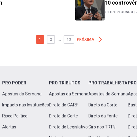
n
10 controvér
FELIPE RECONDO
|
1
2
...
13
PRÓXIMA
PRO PODER
PRO TRIBUTOS
PRO TRABALHISTA
PRO
Apostas da Semana
Apostas da Semana
Apostas da Semana
Apo
Impacto nas Instituições
Direto do CARF
Direto da Corte
Bast
Risco Político
Direto da Corte
Direto da Fonte
Dire
Alertas
Direto do Legislativo
Giro nos TRT's
Dire