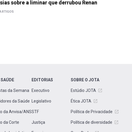
sias sobre a liminar que derrubou Renan
ARTIGOS
 SAÚDE
EDITORIAS
SOBRE O JOTA
stas da Semana
Executivo
Estúdio JOTA
idores da Saúde
Legislativo
Ética JOTA
to da Anvisa/ANS
STF
Política de Privacidade
to da Corte
Justiça
Política de diversidade