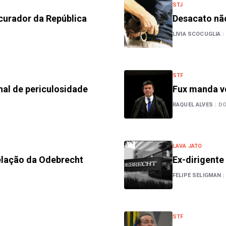
STJ
ocurador da República
Desacato não
LIVIA SCOCUGLIA
|
STF
nal de periculosidade
Fux manda vo
RAQUEL ALVES
|
D
LAVA JATO
elação da Odebrecht
Ex-dirigente
FELIPE SELIGMAN
|
STF