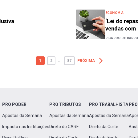
ECONOMIA
lusiva
‘Lei do repa
vendas com 
RICARDO DE BARRO
1
2
...
87
PRÓXIMA
PRO PODER
PRO TRIBUTOS
PRO TRABALHISTA
PRO
Apostas da Semana
Apostas da Semana
Apostas da Semana
Apo
Impacto nas Instituições
Direto do CARF
Direto da Corte
Bast
Risco Político
Direto da Corte
Direto da Fonte
Dire