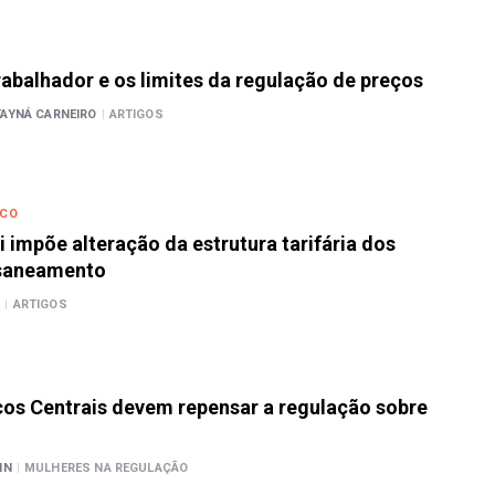
rabalhador e os limites da regulação de preços
TAYNÁ CARNEIRO
|
ARTIGOS
ICO
i impõe alteração da estrutura tarifária dos
 saneamento
N
|
ARTIGOS
os Centrais devem repensar a regulação sobre
NN
|
MULHERES NA REGULAÇÃO