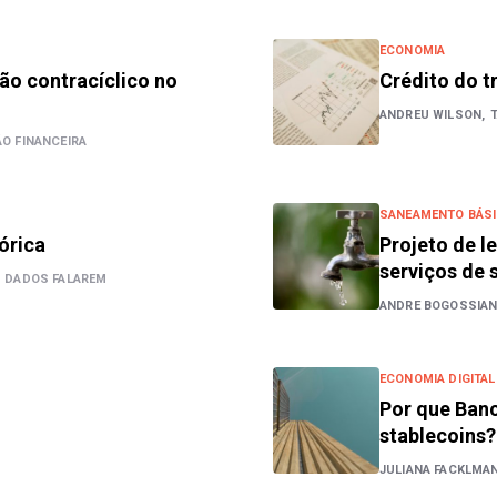
ECONOMIA
hão contracíclico no
Crédito do t
ANDREU WILSON,
O FINANCEIRA
SANEAMENTO BÁS
órica
Projeto de le
serviços de
S DADOS FALAREM
ANDRE BOGOSSIA
ECONOMIA DIGITAL
Por que Banc
stablecoins?
JULIANA FACKLMA