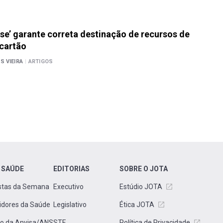
sse’ garante correta destinação de recursos de
cartão
S VIEIRA
|
ARTIGOS
 SAÚDE
EDITORIAS
SOBRE O JOTA
stas da Semana
Executivo
Estúdio JOTA
idores da Saúde
Legislativo
Ética JOTA
to da Anvisa/ANS
STF
Política de Privacidade