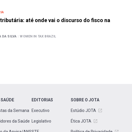
IA
ributária: até onde vai o discurso do fisco na
A DA SILVA
|
WOMEN IN TAX BRAZIL
 SAÚDE
EDITORIAS
SOBRE O JOTA
stas da Semana
Executivo
Estúdio JOTA
idores da Saúde
Legislativo
Ética JOTA
to da Anvisa/ANS
STF
Política de Privacidade