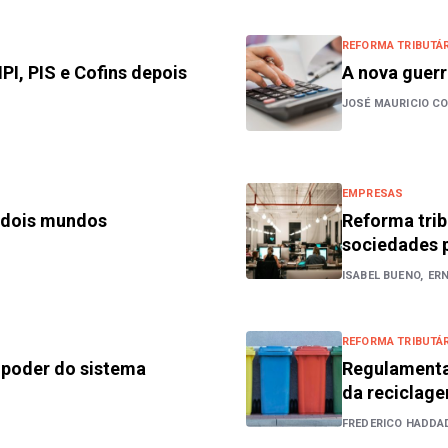
REFORMA TRIBUTÁR
IPI, PIS e Cofins depois
A nova guerr
JOSÉ MAURICIO CO
EMPRESAS
m dois mundos
Reforma trib
sociedades p
ISABEL BUENO,
ER
REFORMA TRIBUTÁR
o poder do sistema
Regulamentaç
da reciclag
FREDERICO HADDA