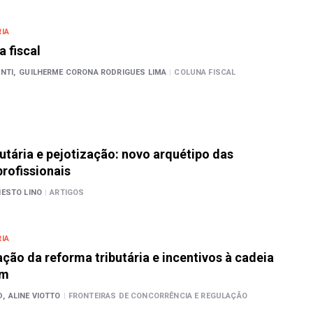
IA
a fiscal
NTI,
GUILHERME CORONA RODRIGUES LIMA
|
COLUNA FISCAL
utária e pejotização: novo arquétipo das
rofissionais
NESTO LINO
|
ARTIGOS
IA
ão da reforma tributária e incentivos à cadeia
em
D,
ALINE VIOTTO
|
FRONTEIRAS DE CONCORRÊNCIA E REGULAÇÃO