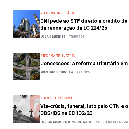
REFORMA TRIBUTÁRIA
CNI pede ao STF direito a crédito de 
da reoneração da LC 224/25
LUCAS MENDES
|
TRIBUTOS
REFORMA TRIBUTÁRIA
Concessões: a reforma tributária e
FREDERICO TUROLLA
|
ARTIGOS
PULSO DA REFORMA
Via-crúcis, funeral, luto pelo CTN e 
CBS/IBS na EC 132/23
EURICO MARCOS DINIZ DE SANTI
|
PULSO DA REFORMA