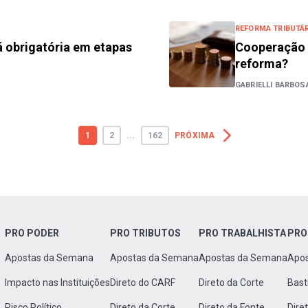
REFORMA TRIBUTÁR
 obrigatória em etapas
Cooperação t
reforma?
GABRIELLI BARBOS
1
2
...
162
PRÓXIMA
PRO PODER
PRO TRIBUTOS
PRO TRABALHISTA
PRO
Apostas da Semana
Apostas da Semana
Apostas da Semana
Apo
Impacto nas Instituições
Direto do CARF
Direto da Corte
Bast
Risco Político
Direto da Corte
Direto da Fonte
Dire