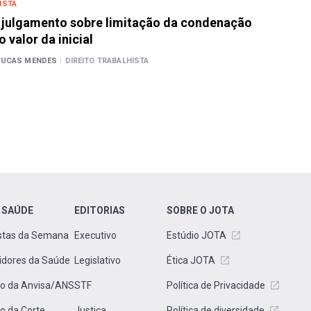
ISTA
a julgamento sobre limitação da condenação
o valor da inicial
LUCAS MENDES
|
DIREITO TRABALHISTA
 SAÚDE
EDITORIAS
SOBRE O JOTA
stas da Semana
Executivo
Estúdio JOTA
idores da Saúde
Legislativo
Ética JOTA
to da Anvisa/ANS
STF
Política de Privacidade
to da Corte
Justiça
Política de diversidade