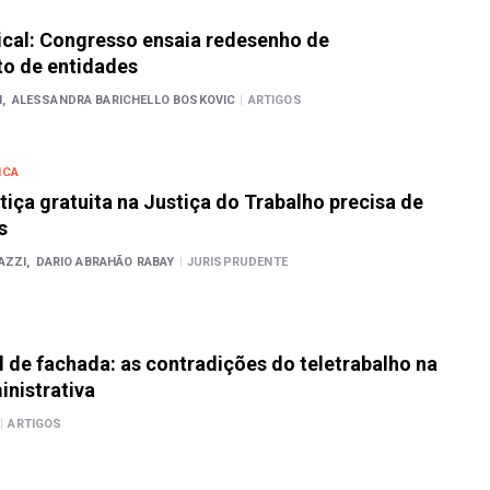
ical: Congresso ensaia redesenho de
to de entidades
,
ALESSANDRA BARICHELLO BOSKOVIC
|
ARTIGOS
ICA
stiça gratuita na Justiça do Trabalho precisa de
s
AZZI,
DARIO ABRAHÃO RABAY
|
JURISPRUDENTE
al de fachada: as contradições do teletrabalho na
nistrativa
|
ARTIGOS