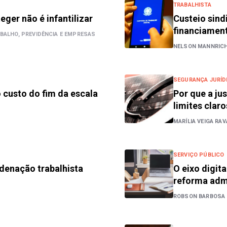
TRABALHISTA
eger não é infantilizar
Custeio sind
financiamen
BALHO, PREVIDÊNCIA E EMPRESAS
NELSON MANNRICH
SEGURANÇA JURÍD
o custo do fim da escala
Por que a ju
limites claro
MARÍLIA VEIGA RAV
SERVIÇO PÚBLICO
denação trabalhista
O eixo digit
reforma admi
ROBSON BARBOSA