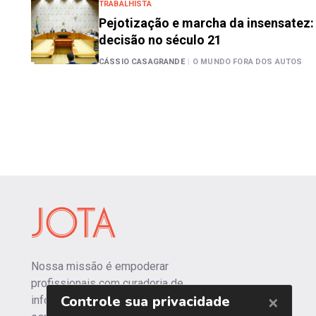
TRABALHISTA
Pejotização e marcha da insensatez:
decisão no século 21
CÁSSIO CASAGRANDE
|
O MUNDO FORA DOS AUTOS
Nossa missão é empoderar
profissionais com curadoria de
informações independentes e