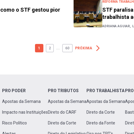
REFORMA TRABALH
 como o STF gestou pior
STF paralis
trabalhista a
ADRIANA AGUIAR,
1
2
...
60
PRÓXIMA
PRO PODER
PRO TRIBUTOS
PRO TRABALHISTA
PRO
Apostas da Semana
Apostas da Semana
Apostas da Semana
Apo
Impacto nas Instituições
Direto do CARF
Direto da Corte
Bast
Risco Político
Direto da Corte
Direto da Fonte
Dire
Alertas
Direto do Legislativo
Giro nos TRT's
Dire