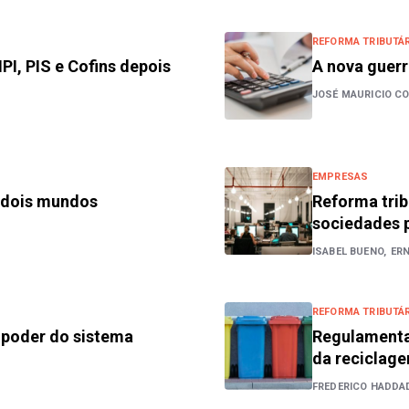
REFORMA TRIBUTÁR
IPI, PIS e Cofins depois
A nova guerr
JOSÉ MAURICIO CO
EMPRESAS
m dois mundos
Reforma trib
sociedades p
ISABEL BUENO,
ER
REFORMA TRIBUTÁR
o poder do sistema
Regulamentaç
da reciclag
FREDERICO HADDA