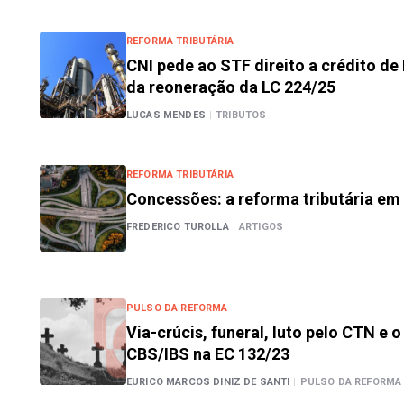
REFORMA TRIBUTÁRIA
CNI pede ao STF direito a crédito de 
da reoneração da LC 224/25
LUCAS MENDES
|
TRIBUTOS
REFORMA TRIBUTÁRIA
Concessões: a reforma tributária e
FREDERICO TUROLLA
|
ARTIGOS
PULSO DA REFORMA
Via-crúcis, funeral, luto pelo CTN e 
CBS/IBS na EC 132/23
EURICO MARCOS DINIZ DE SANTI
|
PULSO DA REFORMA