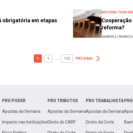
REFORMA TRIBUTÁR
 obrigatória em etapas
Cooperação t
reforma?
GABRIELLI BARBOS
1
2
...
162
PRÓXIMA
PRO PODER
PRO TRIBUTOS
PRO TRABALHISTA
PRO
Apostas da Semana
Apostas da Semana
Apostas da Semana
Apo
Impacto nas Instituições
Direto do CARF
Direto da Corte
Bast
Risco Político
Direto da Corte
Direto da Fonte
Dire