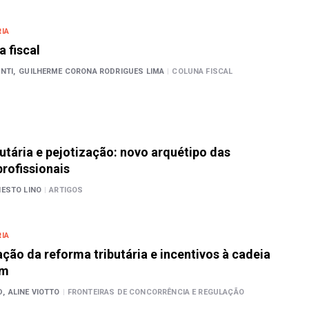
IA
a fiscal
NTI,
GUILHERME CORONA RODRIGUES LIMA
|
COLUNA FISCAL
utária e pejotização: novo arquétipo das
rofissionais
NESTO LINO
|
ARTIGOS
IA
ão da reforma tributária e incentivos à cadeia
em
D,
ALINE VIOTTO
|
FRONTEIRAS DE CONCORRÊNCIA E REGULAÇÃO