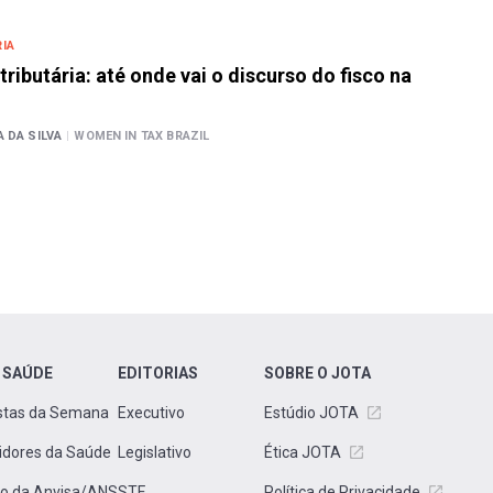
IA
ributária: até onde vai o discurso do fisco na
A DA SILVA
|
WOMEN IN TAX BRAZIL
 SAÚDE
EDITORIAS
SOBRE O JOTA
stas da Semana
Executivo
Estúdio JOTA
idores da Saúde
Legislativo
Ética JOTA
to da Anvisa/ANS
STF
Política de Privacidade