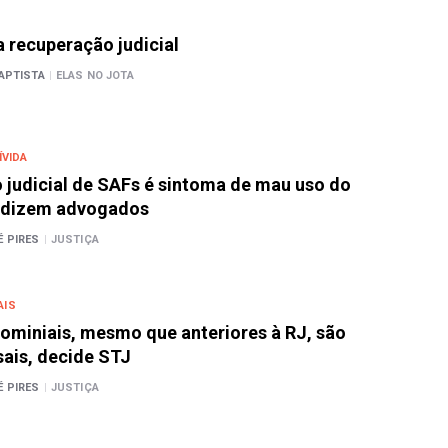
 recuperação judicial
APTISTA
|
ELAS NO JOTA
ÍVIDA
judicial de SAFs é sintoma de mau uso do
 dizem advogados
 PIRES
|
JUSTIÇA
AIS
ominiais, mesmo que anteriores à RJ, são
ais, decide STJ
 PIRES
|
JUSTIÇA