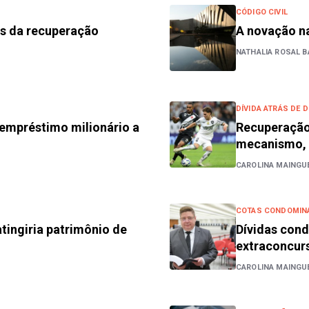
CÓDIGO CIVIL
os da recuperação
A novação na
NATHALIA ROSAL B
DÍVIDA ATRÁS DE D
 empréstimo milionário a
Recuperação 
mecanismo,
CAROLINA MAINGUÉ
COTAS CONDOMIN
tingiria patrimônio de
Dívidas cond
extraconcurs
CAROLINA MAINGUÉ