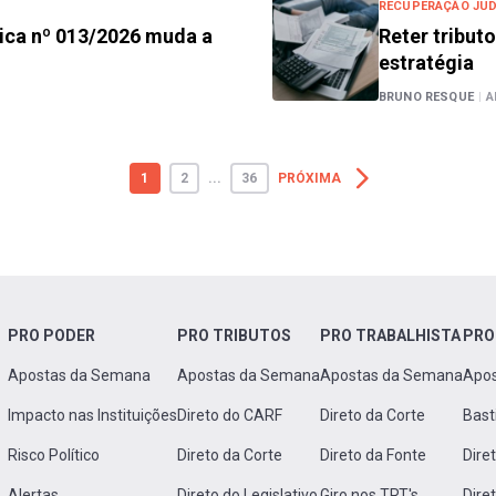
RECUPERAÇÃO JUD
ca nº 013/2026 muda a
Reter tribut
estratégia
BRUNO RESQUE
|
A
1
2
...
36
PRÓXIMA
PRO PODER
PRO TRIBUTOS
PRO TRABALHISTA
PRO
Apostas da Semana
Apostas da Semana
Apostas da Semana
Apo
Impacto nas Instituições
Direto do CARF
Direto da Corte
Bast
Risco Político
Direto da Corte
Direto da Fonte
Dire
Alertas
Direto do Legislativo
Giro nos TRT's
Dire