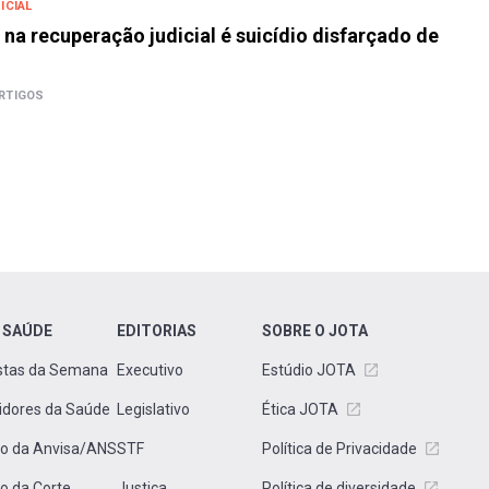
ICIAL
o na recuperação judicial é suicídio disfarçado de
RTIGOS
 SAÚDE
EDITORIAS
SOBRE O JOTA
stas da Semana
Executivo
Estúdio JOTA
idores da Saúde
Legislativo
Ética JOTA
to da Anvisa/ANS
STF
Política de Privacidade
to da Corte
Justiça
Política de diversidade