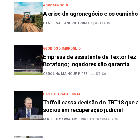
AGRONEGÓCIO
A crise do agronegócio e os caminh
DANIEL VALLANDRO TRONCO
|
ARTIGOS
GLORIOSO IMBRÓGLIO
Empresa de assistente de Textor fez
Botafogo; jogadores são garantia
CAROLINA MAINGUÉ PIRES
|
JUSTIÇA
DIREITO TRABALHISTA
Toffoli cassa decisão do TRT18 que a
sócios em recuperação judicial
MIRIELLE CARVALHO
|
DIREITO TRABALHISTA