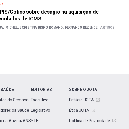
OS
 PIS/Cofins sobre deságio na aquisição de
umulados de ICMS
A,
MICHELLE CRISTINA BISPO ROMANO,
FERNANDO REZENDE
|
ARTIGOS
 SAÚDE
EDITORIAS
SOBRE O JOTA
stas da Semana
Executivo
Estúdio JOTA
idores da Saúde
Legislativo
Ética JOTA
to da Anvisa/ANS
STF
Política de Privacidade