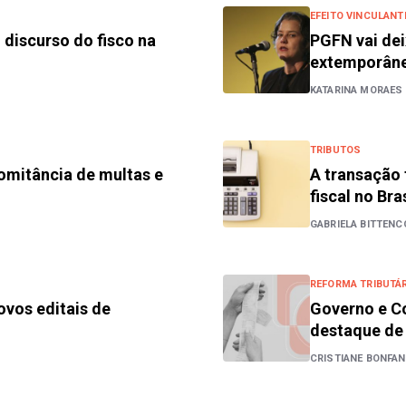
EFEITO VINCULANT
 discurso do fisco na
PGFN vai dei
extemporân
KATARINA MORAES
TRIBUTOS
omitância de multas e
A transação 
fiscal no Bras
GABRIELA BITTENC
REFORMA TRIBUTÁR
ovos editais de
Governo e C
destaque de
CRISTIANE BONFAN