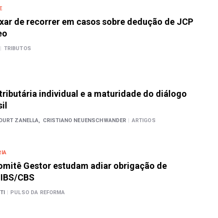
E
xar de recorrer em casos sobre dedução de JCP
eo
|
TRIBUTOS
tributária individual e a maturidade do diálogo
il
OURT ZANELLA,
CRISTIANO NEUENSCHWANDER
|
ARTIGOS
IA
omitê Gestor estudam adiar obrigação de
 IBS/CBS
TI
|
PULSO DA REFORMA