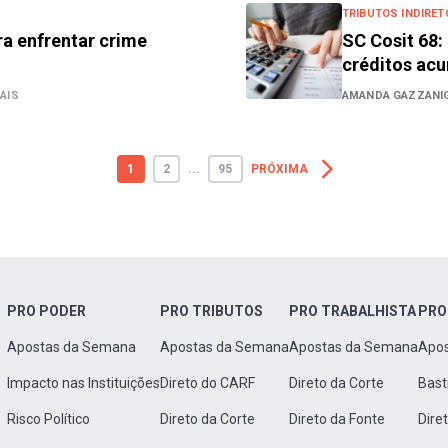
TRIBUTOS INDIRET
a enfrentar crime
SC Cosit 68:
créditos ac
AIS
AMANDA GAZZANIG
1
2
...
95
PRÓXIMA
PRO PODER
PRO TRIBUTOS
PRO TRABALHISTA
PRO
Apostas da Semana
Apostas da Semana
Apostas da Semana
Apo
Impacto nas Instituições
Direto do CARF
Direto da Corte
Bast
Risco Político
Direto da Corte
Direto da Fonte
Dire