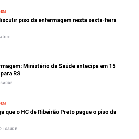
GEM
discutir piso da enfermagem nesta sexta-feira
SAÚDE
ermagem: Ministério da Saúde antecipa em 15
 para RS
SAÚDE
GEM
ga que o HC de Ribeirão Preto pague o piso da
m
O
|
SAÚDE