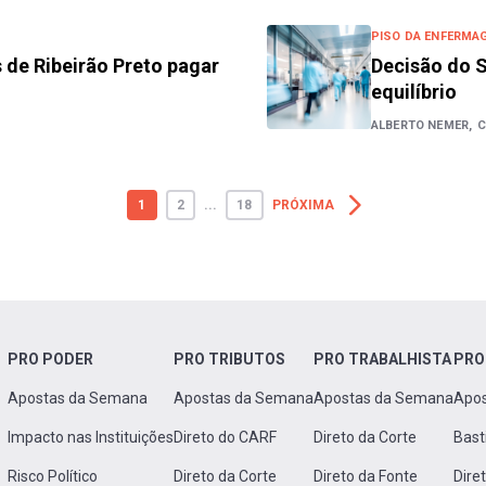
PISO DA ENFERMA
 de Ribeirão Preto pagar
Decisão do S
equilíbrio
ALBERTO NEMER,
C
1
2
...
18
PRÓXIMA
PRO PODER
PRO TRIBUTOS
PRO TRABALHISTA
PRO
Apostas da Semana
Apostas da Semana
Apostas da Semana
Apo
Impacto nas Instituições
Direto do CARF
Direto da Corte
Bast
Risco Político
Direto da Corte
Direto da Fonte
Dire