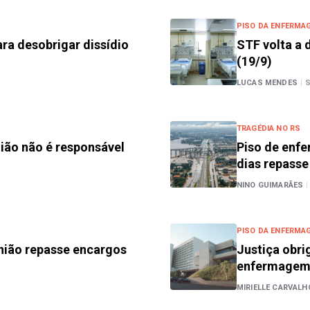
PISO DA ENFERMA
ra desobrigar dissídio
STF volta a 
(19/9)
LUCAS MENDES
|
TRAGÉDIA NO RS
ião não é responsável
Piso de enf
dias repasse
NINO GUIMARÃES
|
PISO DA ENFERMA
nião repasse encargos
Justiça obri
enfermage
MIRIELLE CARVALH