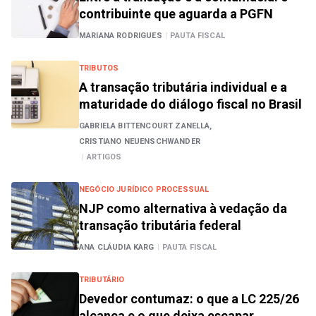
contribuinte que aguarda a PGFN
MARIANA RODRIGUES
|
PAUTA FISCAL
TRIBUTOS
A transação tributária individual e a
maturidade do diálogo fiscal no Brasil
GABRIELA BITTENCOURT ZANELLA,
CRISTIANO NEUENSCHWANDER
|
ARTIGOS
NEGÓCIO JURÍDICO PROCESSUAL
NJP como alternativa à vedação da
transação tributária federal
ANA CLÁUDIA KARG
|
PAUTA FISCAL
TRIBUTÁRIO
Devedor contumaz: o que a LC 225/26
alcança e o que deixa escapar