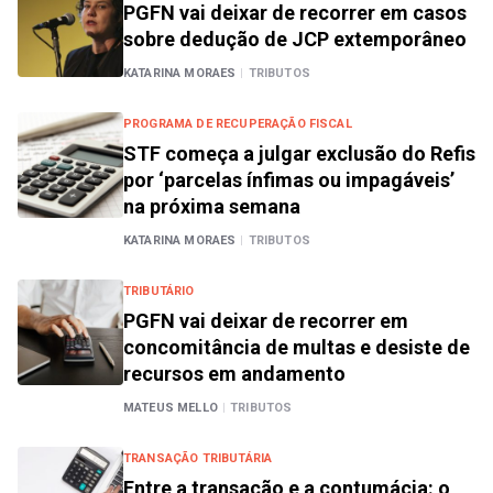
PGFN vai deixar de recorrer em casos
sobre dedução de JCP extemporâneo
KATARINA MORAES
|
TRIBUTOS
PROGRAMA DE RECUPERAÇÃO FISCAL
STF começa a julgar exclusão do Refis
por ‘parcelas ínfimas ou impagáveis’
na próxima semana
KATARINA MORAES
|
TRIBUTOS
TRIBUTÁRIO
PGFN vai deixar de recorrer em
concomitância de multas e desiste de
recursos em andamento
MATEUS MELLO
|
TRIBUTOS
TRANSAÇÃO TRIBUTÁRIA
Entre a transação e a contumácia: o