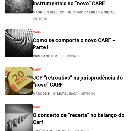
instrumentais no “novo” CARF
MAURÍCIO BELLUCCI,
GUSTAVO CARRILE DA SILVA
|
ARTIGOS
CARF
Como se comporta o novo CARF –
Parte I
CRISTIANE LEME
|
ESPECIAIS
CARF
JCP “retroativo” na jurisprudência do
“novo” CARF
MARCOS H. M. MATSUNAGA
|
ARTIGOS
CARF
O conceito de “receita” no balanço do
Carf