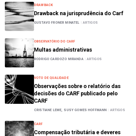
DRAWBACK
Drawback na jurisprudência do Carf
GUSTAVO FRONER MINATEL
|
ARTIGOS
OBSERVATÓRIO DO CARF
Multas administrativas
RODRIGO CARDOZO MIRANDA
|
ARTIGOS
VOTO DE QUALIDADE
Observações sobre o relatório das
decisões do CARF publicado pelo
CARF
CRISTIANE LEME,
SUSY GOMES HOFFMANN
|
ARTIGOS
CARF
Compensação tributária e deveres