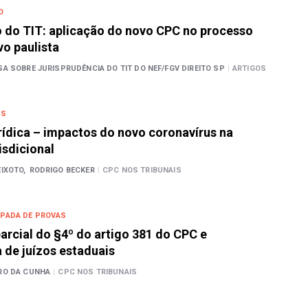
O
 do TIT: aplicação do novo CPC no processo
vo paulista
A SOBRE JURISPRUDÊNCIA DO TIT DO NEF/FGV DIREITO SP
|
ARTIGOS
IS
ídica – impactos do novo coronavírus na
isdicional
IXOTO,
RODRIGO BECKER
|
CPC NOS TRIBUNAIS
PADA DE PROVAS
rcial do §4º do artigo 381 do CPC e
de juízos estaduais
RO DA CUNHA
|
CPC NOS TRIBUNAIS