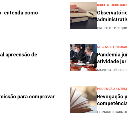
DIREITO TRIBUTÁRI
o: entenda como
Observatório
administrati
GRUPO DE PESQUIS
CPC NOS TRIBUNA
nal apreensão de
Pandemia jur
atividade jur
MARCO AURÉLIO PE
PRODUÇÃO ANTECI
rmissão para comprovar
Revogação pa
competência 
LEONARDO CARNEI