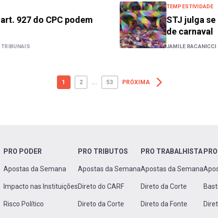
TEMPESTIVIDADE
 art. 927 do CPC podem
STJ julga se
de carnaval
 TRIBUNAIS
JAMILE RACANICCI
1
2
...
53
PRÓXIMA
PRO PODER
PRO TRIBUTOS
PRO TRABALHISTA
PRO
Apostas da Semana
Apostas da Semana
Apostas da Semana
Apo
Impacto nas Instituições
Direto do CARF
Direto da Corte
Bast
Risco Político
Direto da Corte
Direto da Fonte
Dire