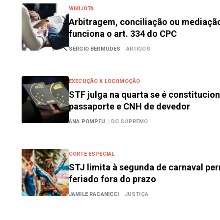
WIKIJOTA
Arbitragem, conciliação ou mediaçã
funciona o art. 334 do CPC
SERGIO BERMUDES
|
ARTIGOS
EXECUÇÃO X LOCOMOÇÃO
STF julga na quarta se é constitucio
passaporte e CNH de devedor
ANA POMPEU
|
DO SUPREMO
CORTE ESPECIAL
STJ limita à segunda de carnaval pe
feriado fora do prazo
JAMILE RACANICCI
|
JUSTIÇA