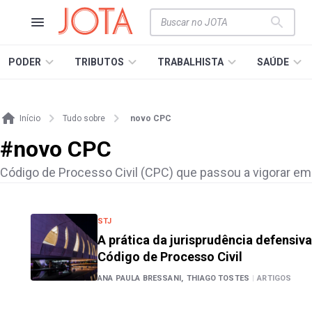
PODER
TRIBUTOS
TRABALHISTA
SAÚDE
Início
Tudo sobre
novo CPC
#
novo CPC
Código de Processo Civil (CPC) que passou a vigorar em
STJ
A prática da jurisprudência defensiv
Código de Processo Civil
ANA PAULA BRESSANI,
THIAGO TOSTES
|
ARTIGOS