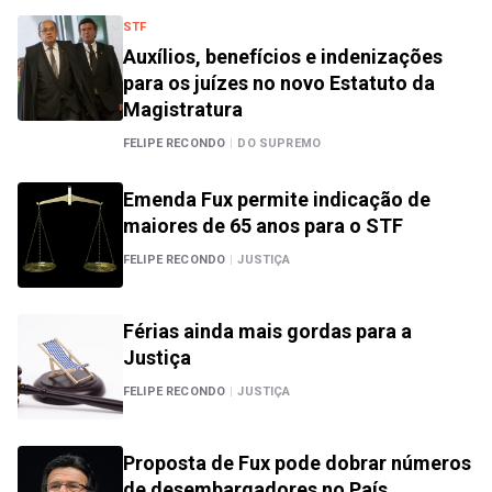
STF
Auxílios, benefícios e indenizações
para os juízes no novo Estatuto da
Magistratura
FELIPE RECONDO
|
DO SUPREMO
Emenda Fux permite indicação de
maiores de 65 anos para o STF
FELIPE RECONDO
|
JUSTIÇA
Férias ainda mais gordas para a
Justiça
FELIPE RECONDO
|
JUSTIÇA
Proposta de Fux pode dobrar números
de desembargadores no País