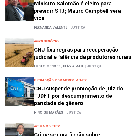
Ministro Salomão é eleito para
presidir STJ; Mauro Campbell será
vice
FERNANDA VALENTE
|
JUSTIÇA
AGRONEGÓCIO
CNJ fixa regras para recuperação
judicial e falência de produtores rurais
LUCAS MENDES,
FLÁVIA MAIA
|
JUSTIÇA
PROMOÇÃO POR MERECIMENTO
CNJ suspende promoção de juiz do
TJDFT por descumprimento de
paridade de gênero
NINO GUIMARÃES
|
JUSTIÇA
ACIMA DO TETO
Criou-se uma ficção sobre