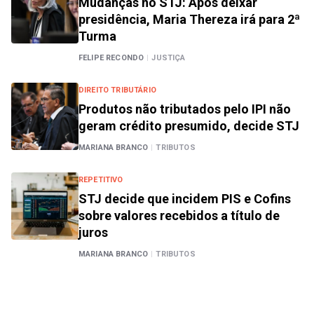
Mudanças no STJ: Após deixar
presidência, Maria Thereza irá para 2ª
Turma
FELIPE RECONDO
|
JUSTIÇA
DIREITO TRIBUTÁRIO
Produtos não tributados pelo IPI não
geram crédito presumido, decide STJ
MARIANA BRANCO
|
TRIBUTOS
REPETITIVO
STJ decide que incidem PIS e Cofins
sobre valores recebidos a título de
juros
MARIANA BRANCO
|
TRIBUTOS