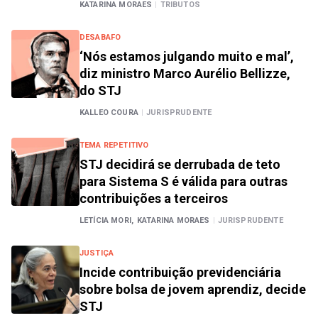
KATARINA MORAES
|
TRIBUTOS
DESABAFO
‘Nós estamos julgando muito e mal’,
diz ministro Marco Aurélio Bellizze,
do STJ
KALLEO COURA
|
JURISPRUDENTE
TEMA REPETITIVO
STJ decidirá se derrubada de teto
para Sistema S é válida para outras
contribuições a terceiros
LETÍCIA MORI,
KATARINA MORAES
|
JURISPRUDENTE
JUSTIÇA
Incide contribuição previdenciária
sobre bolsa de jovem aprendiz, decide
STJ