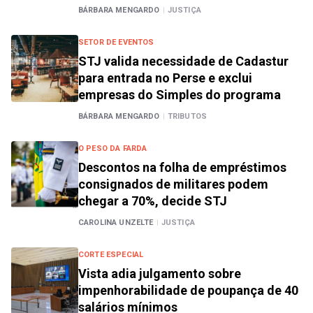
BÁRBARA MENGARDO
|
JUSTIÇA
SETOR DE EVENTOS
STJ valida necessidade de Cadastur
para entrada no Perse e exclui
empresas do Simples do programa
BÁRBARA MENGARDO
|
TRIBUTOS
O PESO DA FARDA
Descontos na folha de empréstimos
consignados de militares podem
chegar a 70%, decide STJ
CAROLINA UNZELTE
|
JUSTIÇA
CORTE ESPECIAL
Vista adia julgamento sobre
impenhorabilidade de poupança de 40
salários mínimos