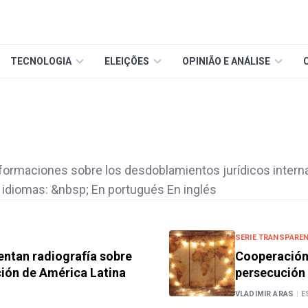
TECNOLOGIA
ELEIÇÕES
OPINIÃO E ANÁLISE
nformaciones sobre los desdoblamientos jurídicos interna
 idiomas: &nbsp; En portugués En inglés
SERIE TRANSPAREN
entan radiografía sobre
Cooperación 
ción de América Latina
persecución 
VLADIMIR ARAS
|
E