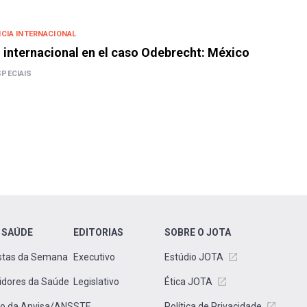
CIA INTERNACIONAL
internacional en el caso Odebrecht: México
SPECIAIS
 SAÚDE
EDITORIAS
SOBRE O JOTA
stas da Semana
Executivo
Estúdio JOTA
idores da Saúde
Legislativo
Ética JOTA
to da Anvisa/ANS
STF
Política de Privacidade