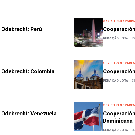
SERIE TRANSPAREN
o Odebrecht: Perú
Cooperación 
REDAÇÃO JOTA
|
E
SERIE TRANSPAREN
o Odebrecht: Colombia
Cooperación 
REDAÇÃO JOTA
|
E
SERIE TRANSPAREN
o Odebrecht: Venezuela
Cooperación 
Dominicana
REDAÇÃO JOTA
|
E