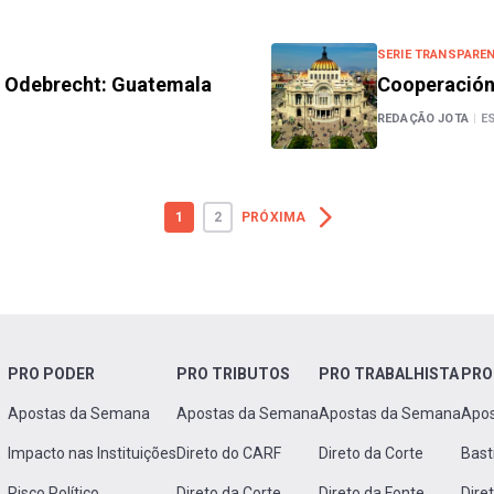
SERIE TRANSPAREN
o Odebrecht: Guatemala
Cooperación 
REDAÇÃO JOTA
|
E
1
2
PRÓXIMA
PRO PODER
PRO TRIBUTOS
PRO TRABALHISTA
PRO
Apostas da Semana
Apostas da Semana
Apostas da Semana
Apo
Impacto nas Instituições
Direto do CARF
Direto da Corte
Bast
Risco Político
Direto da Corte
Direto da Fonte
Dire