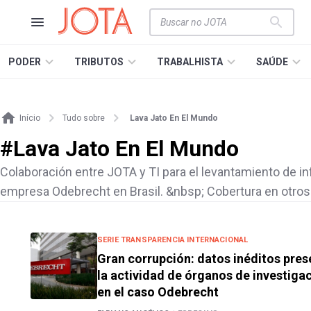
PODER
TRIBUTOS
TRABALHISTA
SAÚDE
Início
Tudo sobre
Lava Jato En El Mundo
#
Lava Jato En El Mundo
Colaboración entre JOTA y TI para el levantamiento de i
empresa Odebrecht en Brasil. &nbsp; Cobertura en otros
SERIE TRANSPARENCIA INTERNACIONAL
Gran corrupción: datos inéditos pres
la actividad de órganos de investiga
en el caso Odebrecht