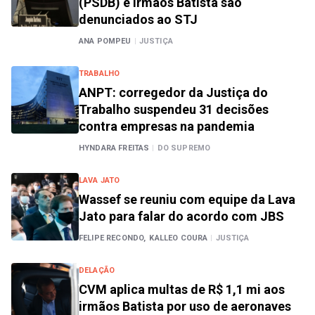
(PSDB) e irmãos Batista são
denunciados ao STJ
ANA POMPEU
|
JUSTIÇA
TRABALHO
ANPT: corregedor da Justiça do
Trabalho suspendeu 31 decisões
contra empresas na pandemia
HYNDARA FREITAS
|
DO SUPREMO
LAVA JATO
Wassef se reuniu com equipe da Lava
Jato para falar do acordo com JBS
FELIPE RECONDO,
KALLEO COURA
|
JUSTIÇA
DELAÇÃO
CVM aplica multas de R$ 1,1 mi aos
irmãos Batista por uso de aeronaves