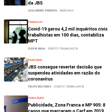
da JBS
GUILHERME PIMENTA
|
MERCADO
TRABALHO
Covid-19 gerou 4,2 mil inquéritos civis
trabalhistas em 100 dias, contabiliza
MPT
FLÁVIA MAIA
|
DIREITO TRABALHISTA
PANDEMIA
JBS consegue reverter decisão que
suspendeu atividades em razão do
coronavírus
FELIPE RECONDO
|
DIREITO TRABALHISTA
TRIBUTÁRIO
Publicidade, Zona Franca e MP 905: 8
casos que marcaram o Carf em 2019