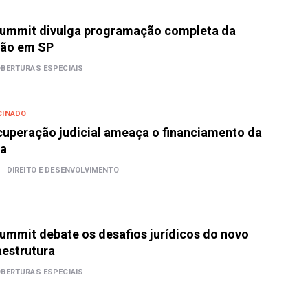
 Summit divulga programação completa da
ção em SP
BERTURAS ESPECIAIS
CINADO
cuperação judicial ameaça o financiamento da
ra
|
DIREITO E DESENVOLVIMENTO
Summit debate os desafios jurídicos do novo
aestrutura
BERTURAS ESPECIAIS