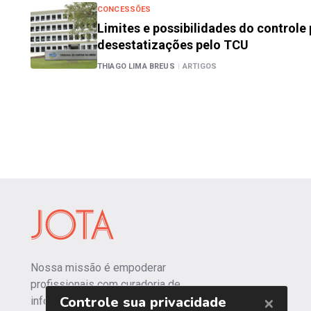
CONCESSÕES
Limites e possibilidades do controle 
desestatizações pelo TCU
THIAGO LIMA BREUS
|
ARTIGOS
Nossa missão é empoderar
profissionais com curadoria de
informações independentes e