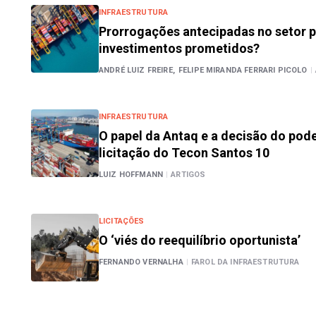
INFRAESTRUTURA
Prorrogações antecipadas no setor p
investimentos prometidos?
ANDRÉ LUIZ FREIRE,
FELIPE MIRANDA FERRARI PICOLO
|
INFRAESTRUTURA
O papel da Antaq e a decisão do pod
licitação do Tecon Santos 10
LUIZ HOFFMANN
|
ARTIGOS
LICITAÇÕES
O ‘viés do reequilíbrio oportunista’
FERNANDO VERNALHA
|
FAROL DA INFRAESTRUTURA