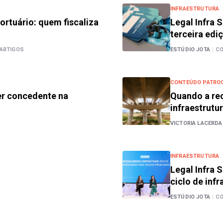
INFRAESTRUTURA
ortuário: quem fiscaliza
Legal Infra
terceira edi
ARTIGOS
ESTÚDIO JOTA
|
CO
CONTEÚDO PATRO
er concedente na
Quando a re
infraestrutu
VICTORIA LACERDA
INFRAESTRUTURA
Legal Infra 
ciclo de infr
ESTÚDIO JOTA
|
CO