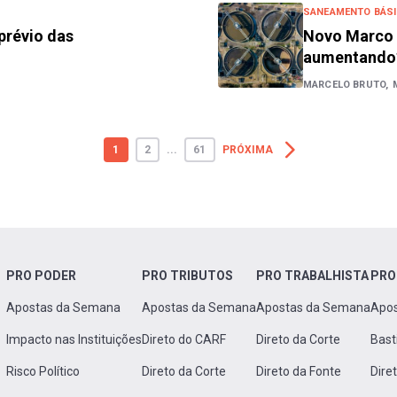
SANEAMENTO BÁS
prévio das
Novo Marco 
aumentando
MARCELO BRUTO,
1
2
...
61
PRÓXIMA
PRO PODER
PRO TRIBUTOS
PRO TRABALHISTA
PRO
Apostas da Semana
Apostas da Semana
Apostas da Semana
Apo
Impacto nas Instituições
Direto do CARF
Direto da Corte
Bast
Risco Político
Direto da Corte
Direto da Fonte
Dire