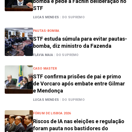
bomba e pede a Fachin deliberação no
STF
LUCAS MENDES
|
DO SUPREMO
PAUTAS-BOMBA
STF estuda súmula para evitar pautas-
bomba, diz ministro da Fazenda
FLÁVIA MAIA
|
DO SUPREMO
CASO MASTER
STF confirma prisões de pai e primo
de Vorcaro após embate entre Gilmar
e Mendonça
LUCAS MENDES
|
DO SUPREMO
FÓRUM DE LISBOA 2026
Riscos de IA nas eleições e regulação
foram pauta nos bastidores do