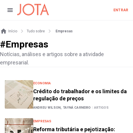
ENTRAR
Início
Tudo sobre
Empresas
#
Empresas
Notícias, análises e artigos sobre a atividade
empresarial.
ECONOMIA
Crédito do trabalhador e os limites da
regulação de preços
ANDREU WILSON,
TAYNÁ CARNEIRO
|
ARTIGOS
EMPRESAS
Reforma tributária e pejotização: