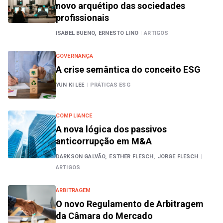
novo arquétipo das sociedades
profissionais
ISABEL BUENO,
ERNESTO LINO
|
ARTIGOS
GOVERNANÇA
A crise semântica do conceito ESG
YUN KI LEE
|
PRÁTICAS ESG
COMPLIANCE
A nova lógica dos passivos
anticorrupção em M&A
DARKSON GALVÃO,
ESTHER FLESCH,
JORGE FLESCH
|
ARTIGOS
ARBITRAGEM
O novo Regulamento de Arbitragem
da Câmara do Mercado