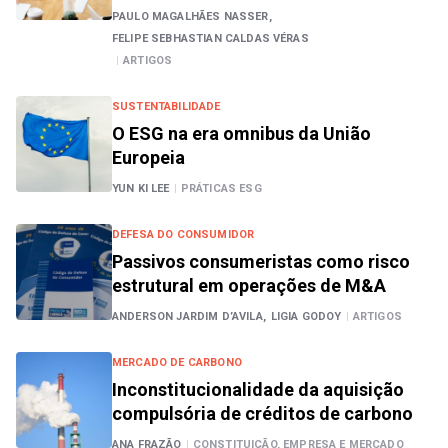
PAULO MAGALHÃES NASSER,
FELIPE SEBHASTIAN CALDAS VÉRAS
|
ARTIGOS
SUSTENTABILIDADE
O ESG na era omnibus da União
Europeia
YUN KI LEE
|
PRÁTICAS ESG
DEFESA DO CONSUMIDOR
Passivos consumeristas como risco
estrutural em operações de M&A
ANDERSON JARDIM D’AVILA,
LIGIA GODOY
|
ARTIGOS
MERCADO DE CARBONO
Inconstitucionalidade da aquisição
compulsória de créditos de carbono
ANA FRAZÃO
|
CONSTITUIÇÃO, EMPRESA E MERCADO