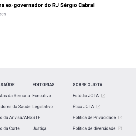
a ex-governador do RJ Sérgio Cabral
OCS
 SAÚDE
EDITORIAS
SOBRE O JOTA
stas da Semana
Executivo
Estúdio JOTA
idores da Saúde
Legislativo
Ética JOTA
to da Anvisa/ANS
STF
Política de Privacidade
to da Corte
Justiça
Política de diversidade