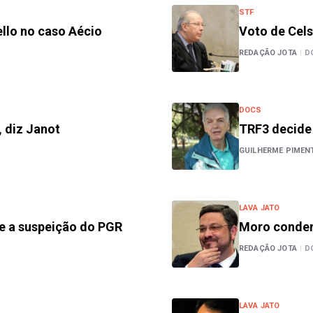
STF
ello no caso Aécio
Voto de Cel
REDAÇÃO JOTA
|
D
DOCS
 diz Janot
TRF3 decide 
GUILHERME PIMEN
LAVA JATO
re a suspeição do PGR
Moro condena
REDAÇÃO JOTA
|
D
LAVA JATO