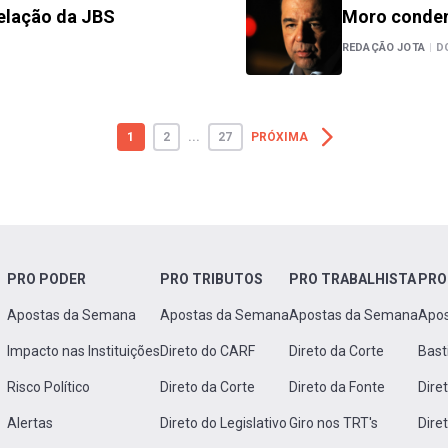
delação da JBS
Moro conden
REDAÇÃO JOTA
|
D
1
2
...
27
PRÓXIMA
PRO PODER
PRO TRIBUTOS
PRO TRABALHISTA
PRO
Apostas da Semana
Apostas da Semana
Apostas da Semana
Apo
Impacto nas Instituições
Direto do CARF
Direto da Corte
Bast
Risco Político
Direto da Corte
Direto da Fonte
Dire
Alertas
Direto do Legislativo
Giro nos TRT's
Dire