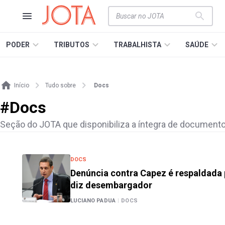
PODER
TRIBUTOS
TRABALHISTA
SAÚDE
Início
Tudo sobre
Docs
#
Docs
Seção do JOTA que disponibiliza a íntegra de documento
DOCS
Denúncia contra Capez é respaldada p
diz desembargador
LUCIANO PADUA
|
DOCS