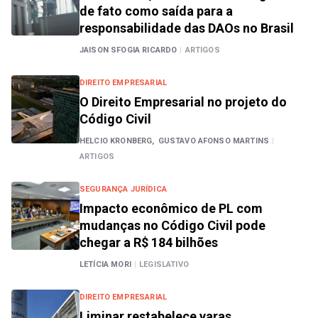
de fato como saída para a
responsabilidade das DAOs no Brasil
JAISON SFOGIA RICARDO
|
ARTIGOS
DIREITO EMPRESARIAL
O Direito Empresarial no projeto do
Código Civil
HELCIO KRONBERG,
GUSTAVO AFONSO MARTINS
|
ARTIGOS
SEGURANÇA JURÍDICA
Impacto econômico de PL com
mudanças no Código Civil pode
chegar a R$ 184 bilhões
LETÍCIA MORI
|
LEGISLATIVO
DIREITO EMPRESARIAL
Liminar restabelece varas