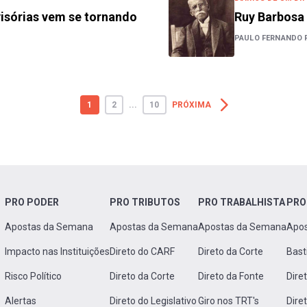
visórias vem se tornando
Ruy Barbosa 
PAULO FERNANDO 
1
2
...
10
PRÓXIMA
PRO PODER
PRO TRIBUTOS
PRO TRABALHISTA
PRO
Apostas da Semana
Apostas da Semana
Apostas da Semana
Apo
Impacto nas Instituições
Direto do CARF
Direto da Corte
Bast
Risco Político
Direto da Corte
Direto da Fonte
Dire
Alertas
Direto do Legislativo
Giro nos TRT's
Dire