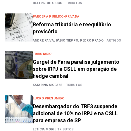
BEATRIZ DE CICCO
|
TRIBUTOS
PARCERIA PÚBLICO-PRIVADA
Reforma tributária e reequilíbrio
provisório
ANDRÉ PAIVA,
FÁBIO TIEPPO,
PEDRO PRADO
|
ARTIGOS
TRIBUTÁRIO
Gurgel de Faria paralisa julgamento
sobre IRPJ e CSLL em operação de
hedge cambial
KATARINA MORAES
|
TRIBUTOS
LUCRO PRESUMIDO
Desembargador do TRF3 suspende
adicional de 10% no IRPJ e na CSLL
para empresa de SP
LETÍCIA MORI
|
TRIBUTOS