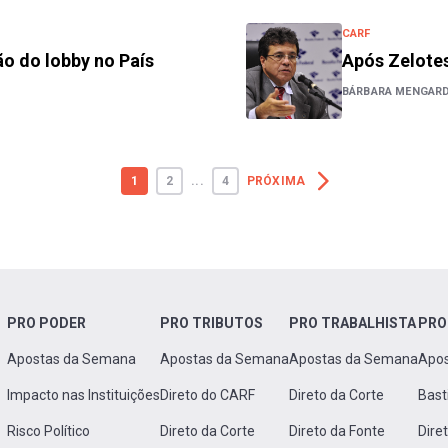
CARF
o do lobby no País
Após Zelotes
BÁRBARA MENGAR
1
2
...
4
PRÓXIMA
PRO PODER
PRO TRIBUTOS
PRO TRABALHISTA
PRO
Apostas da Semana
Apostas da Semana
Apostas da Semana
Apo
Impacto nas Instituições
Direto do CARF
Direto da Corte
Bast
Risco Político
Direto da Corte
Direto da Fonte
Dire