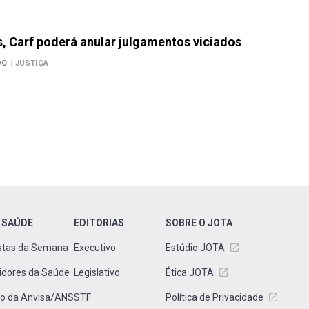
, Carf poderá anular julgamentos viciados
DO
|
JUSTIÇA
 SAÚDE
EDITORIAS
SOBRE O JOTA
stas da Semana
Executivo
Estúdio JOTA
idores da Saúde
Legislativo
Ética JOTA
to da Anvisa/ANS
STF
Política de Privacidade