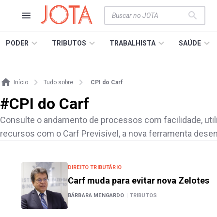
PODER
TRIBUTOS
TRABALHISTA
SAÚDE
Início
Tudo sobre
CPI do Carf
#
CPI do Carf
Consulte o andamento de processos com facilidade, uti
recursos com o Carf Previsível, a nova ferramenta desen
DIREITO TRIBUTÁRIO
Carf muda para evitar nova Zelotes
BÁRBARA MENGARDO
|
TRIBUTOS