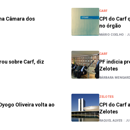
CARF
 na Câmara dos
CPI do Carf
no órgão
MÁRIO COELHO
|
J
CARF
rou sobre Carf, diz
PF indicia p
Zelotes
BÁRBARA MENGARD
ZELOTES
Dyogo Oliveira volta ao
CPI do Carf 
Zelotes
RAQUEL ALVES
|
JU