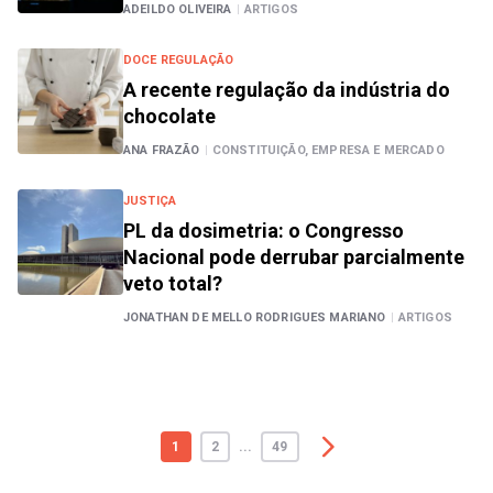
ADEILDO OLIVEIRA
|
ARTIGOS
DOCE REGULAÇÃO
A recente regulação da indústria do
chocolate
ANA FRAZÃO
|
CONSTITUIÇÃO, EMPRESA E MERCADO
JUSTIÇA
PL da dosimetria: o Congresso
Nacional pode derrubar parcialmente
veto total?
JONATHAN DE MELLO RODRIGUES MARIANO
|
ARTIGOS
1
2
...
49