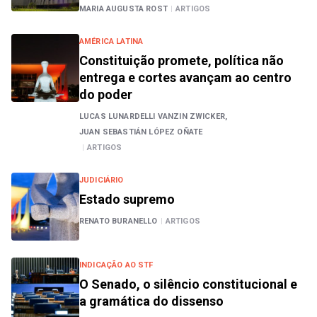
MARIA AUGUSTA ROST
|
ARTIGOS
AMÉRICA LATINA
Constituição promete, política não
entrega e cortes avançam ao centro
do poder
LUCAS LUNARDELLI VANZIN ZWICKER,
JUAN SEBASTIÁN LÓPEZ OÑATE
|
ARTIGOS
JUDICIÁRIO
Estado supremo
RENATO BURANELLO
|
ARTIGOS
INDICAÇÃO AO STF
O Senado, o silêncio constitucional e
a gramática do dissenso