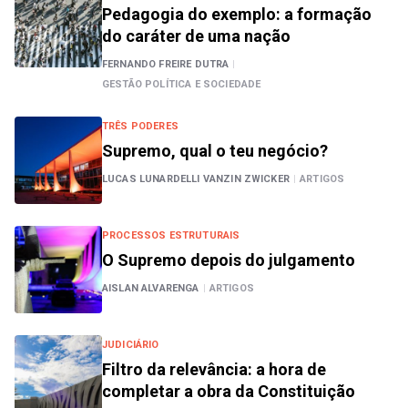
Pedagogia do exemplo: a formação
do caráter de uma nação
FERNANDO FREIRE DUTRA
|
GESTÃO POLÍTICA E SOCIEDADE
TRÊS PODERES
Supremo, qual o teu negócio?
LUCAS LUNARDELLI VANZIN ZWICKER
|
ARTIGOS
PROCESSOS ESTRUTURAIS
O Supremo depois do julgamento
AISLAN ALVARENGA
|
ARTIGOS
JUDICIÁRIO
Filtro da relevância: a hora de
completar a obra da Constituição