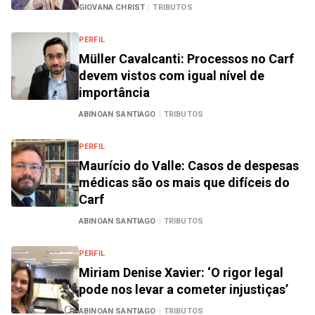
GIOVANA CHRIST
|
TRIBUTOS
PERFIL
Müller Cavalcanti: Processos no Carf
devem vistos com igual nível de
importância
ABINOAN SANTIAGO
|
TRIBUTOS
PERFIL
Maurício do Valle: Casos de despesas
médicas são os mais que difíceis do
Carf
ABINOAN SANTIAGO
|
TRIBUTOS
PERFIL
Miriam Denise Xavier: ‘O rigor legal
pode nos levar a cometer injustiças’
ABINOAN SANTIAGO
|
TRIBUTOS