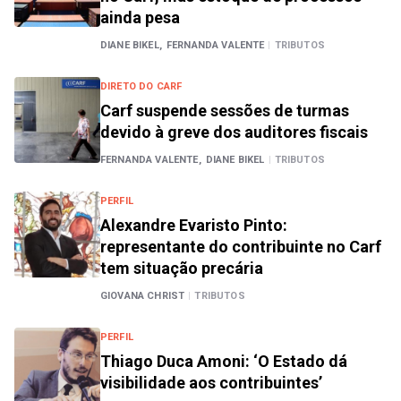
ainda pesa
DIANE BIKEL,
FERNANDA VALENTE
|
TRIBUTOS
DIRETO DO CARF
Carf suspende sessões de turmas
devido à greve dos auditores fiscais
FERNANDA VALENTE,
DIANE BIKEL
|
TRIBUTOS
PERFIL
Alexandre Evaristo Pinto:
representante do contribuinte no Carf
tem situação precária
GIOVANA CHRIST
|
TRIBUTOS
PERFIL
Thiago Duca Amoni: ‘O Estado dá
visibilidade aos contribuintes’