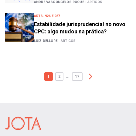
ANDRE VASCONCELOS ROQUE
|
ARTIGOS
ARTS. 926 E 927
Estabilidade jurisprudencial no novo
CPC: algo mudou na prática?
LUIZ DELLORE
|
ARTIGOS
1
2
...
17