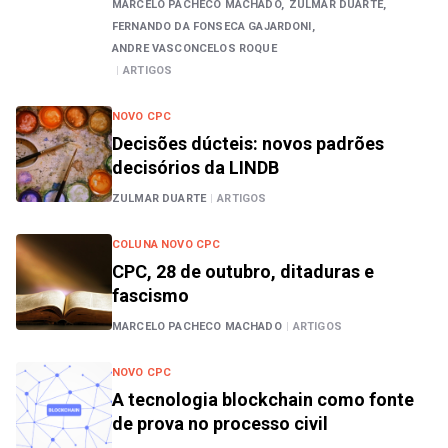
MARCELO PACHECO MACHADO,
ZULMAR DUARTE,
FERNANDO DA FONSECA GAJARDONI,
ANDRE VASCONCELOS ROQUE
|
ARTIGOS
NOVO CPC
Decisões dúcteis: novos padrões
decisórios da LINDB
ZULMAR DUARTE
|
ARTIGOS
COLUNA NOVO CPC
CPC, 28 de outubro, ditaduras e
fascismo
MARCELO PACHECO MACHADO
|
ARTIGOS
NOVO CPC
A tecnologia blockchain como fonte
de prova no processo civil