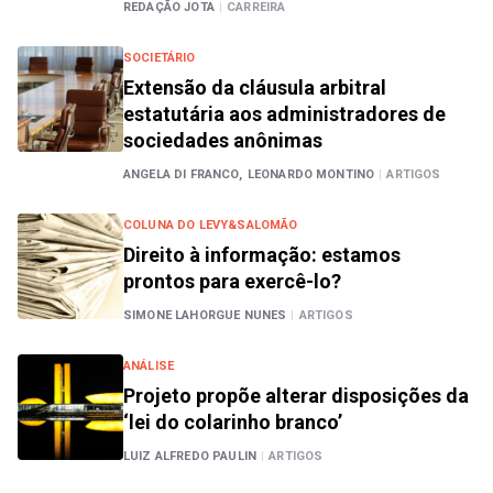
REDAÇÃO JOTA
|
CARREIRA
SOCIETÁRIO
Extensão da cláusula arbitral
estatutária aos administradores de
sociedades anônimas
ANGELA DI FRANCO,
LEONARDO MONTINO
|
ARTIGOS
COLUNA DO LEVY&SALOMÃO
Direito à informação: estamos
prontos para exercê-lo?
SIMONE LAHORGUE NUNES
|
ARTIGOS
ANÁLISE
Projeto propõe alterar disposições da
‘lei do colarinho branco’
LUIZ ALFREDO PAULIN
|
ARTIGOS