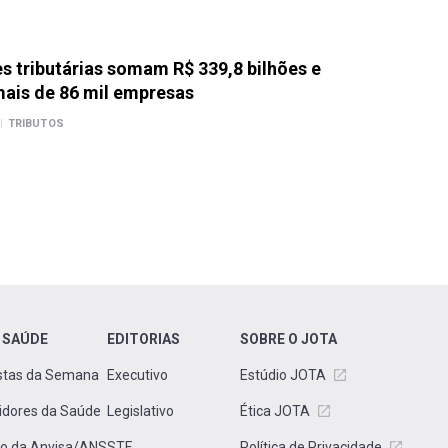
 tributárias somam R$ 339,8 bilhões e
ais de 86 mil empresas
|
TRIBUTOS
 SAÚDE
EDITORIAS
SOBRE O JOTA
stas da Semana
Executivo
Estúdio JOTA
idores da Saúde
Legislativo
Ética JOTA
to da Anvisa/ANS
STF
Política de Privacidade