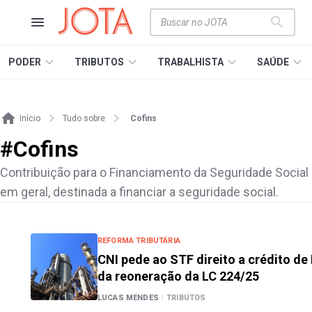
PODER
TRIBUTOS
TRABALHISTA
SAÚDE
Início
Tudo sobre
Cofins
#
Cofins
Contribuição para o Financiamento da Seguridade Social (C
em geral, destinada a financiar a seguridade social.
REFORMA TRIBUTÁRIA
CNI pede ao STF direito a crédito de 
da reoneração da LC 224/25
LUCAS MENDES
|
TRIBUTOS