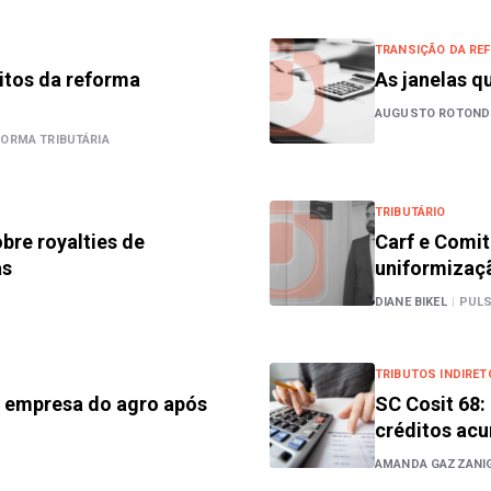
TRANSIÇÃO DA REF
itos da reforma
As janelas 
AUGUSTO ROTOND
FORMA TRIBUTÁRIA
TRIBUTÁRIO
bre royalties de
Carf e Comit
as
uniformizaç
DIANE BIKEL
|
PULS
TRIBUTOS INDIRET
a empresa do agro após
SC Cosit 68:
créditos ac
AMANDA GAZZANIG