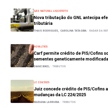
GÁS NATURAL LIQUEFEITO
Nova tributação do GNL antecipa efe
tributária
THAIS RODRIGUES,
CAROLINA TATAGIBA
|
RADAR DA RE
ROYALTIES
Carf permite crédito de PIS/Cofins so
sementes geneticamente modificad
DIANE BIKEL
|
TRIBUTOS
LC 224/2025
Juiz concede crédito de PIS/Cofins 
mudanças da LC 224/2025
MARIANA LARRUBIA
|
TRIBUTOS