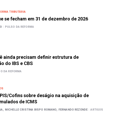
ORMA TRIBUTÁRIA
que se fecham em 31 de dezembro de 2026
O
|
PULSO DA REFORMA
ê ainda precisam definir estrutura de
ão do IBS e CBS
O DA REFORMA
OS
 PIS/Cofins sobre deságio na aquisição de
umulados de ICMS
A,
MICHELLE CRISTINA BISPO ROMANO,
FERNANDO REZENDE
|
ARTIGOS