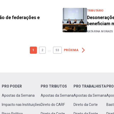
TRIBUTÁRIO
ção de federações e
Desonerações
beneficiam m
KATARINA MORAES
1
2
...
53
PRÓXIMA
PRO PODER
PRO TRIBUTOS
PRO TRABALHISTA
PRO
Apostas da Semana
Apostas da Semana
Apostas da Semana
Apo
Impacto nas Instituições
Direto do CARF
Direto da Corte
Bast
Risco Político
Direto da Corte
Direto da Fonte
Dire