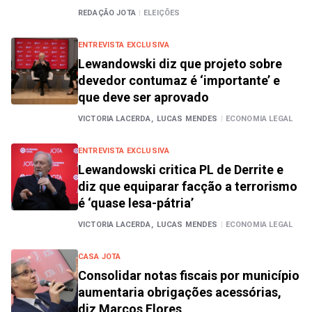
REDAÇÃO JOTA
|
ELEIÇÕES
ENTREVISTA EXCLUSIVA
Lewandowski diz que projeto sobre
devedor contumaz é ‘importante’ e
que deve ser aprovado
VICTORIA LACERDA,
LUCAS MENDES
|
ECONOMIA LEGAL
ENTREVISTA EXCLUSIVA
Lewandowski critica PL de Derrite e
diz que equiparar facção a terrorismo
é ‘quase lesa-pátria’
VICTORIA LACERDA,
LUCAS MENDES
|
ECONOMIA LEGAL
CASA JOTA
Consolidar notas fiscais por município
aumentaria obrigações acessórias,
diz Marcos Flores