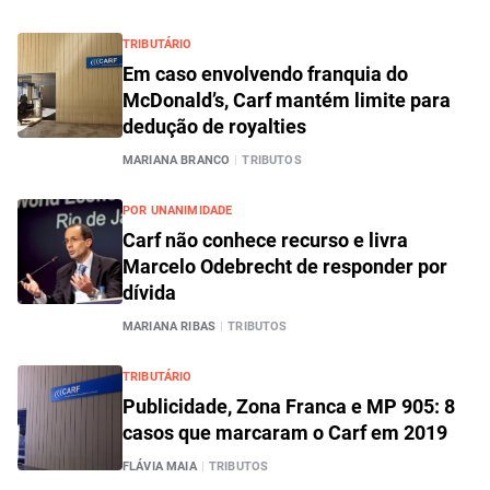
TRIBUTÁRIO
Em caso envolvendo franquia do
McDonald’s, Carf mantém limite para
dedução de royalties
MARIANA BRANCO
|
TRIBUTOS
POR UNANIMIDADE
Carf não conhece recurso e livra
Marcelo Odebrecht de responder por
dívida
MARIANA RIBAS
|
TRIBUTOS
TRIBUTÁRIO
Publicidade, Zona Franca e MP 905: 8
casos que marcaram o Carf em 2019
FLÁVIA MAIA
|
TRIBUTOS