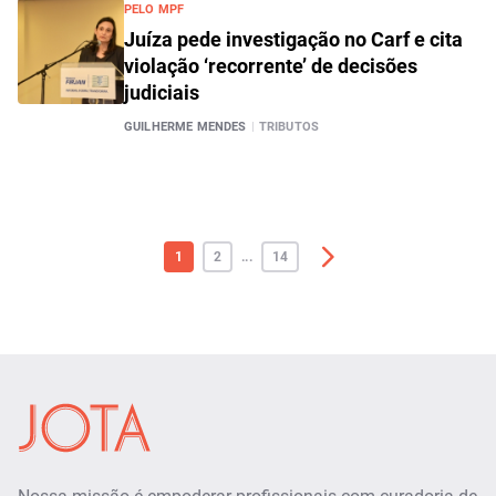
PELO MPF
Juíza pede investigação no Carf e cita
violação ‘recorrente’ de decisões
judiciais
GUILHERME MENDES
|
TRIBUTOS
1
2
...
14