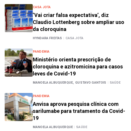
CASA JOTA
‘Vai criar falsa expectativa’, diz
Claudio Lottenberg sobre ampliar uso
da cloroquina
HYNDARA FREITAS
|
CASA JOTA
PANDEMIA
Ministério orienta prescrição de
cloroquina e azitromicina para casos
leves de Covid-19
MANOELA ALBUQUERQUE,
GUSTAVO GANTOIS
|
SAÚDE
PANDEMIA
Anvisa aprova pesquisa clínica com
sarilumabe para tratamento da Covid-
19
MANOELA ALBUQUERQUE
|
SAÚDE