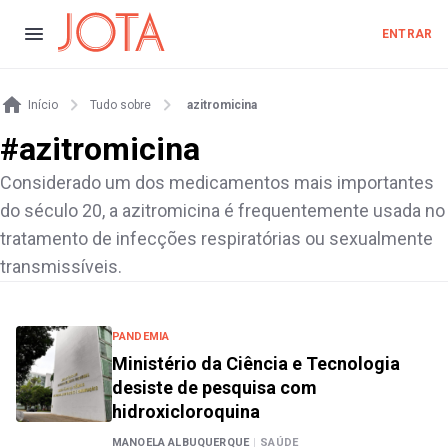
ENTRAR
Início
Tudo sobre
azitromicina
#
azitromicina
Considerado um dos medicamentos mais importantes
do século 20, a azitromicina é frequentemente usada no
tratamento de infecções respiratórias ou sexualmente
transmissíveis.
PANDEMIA
Ministério da Ciência e Tecnologia
desiste de pesquisa com
hidroxicloroquina
MANOELA ALBUQUERQUE
|
SAÚDE