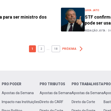
LAVA JATO
a para ser ministro dos
STF confirma
pode ser usa
REDAÇÃO JOTA
|
D
1
2
...
18
PRÓXIMA
PRO PODER
PRO TRIBUTOS
PRO TRABALHISTA
PRO
Apostas da Semana
Apostas da Semana
Apostas da Semana
Apo
Impacto nas Instituições
Direto do CARF
Direto da Corte
Bast
Risco Político
Direto da Corte
Direto da Fonte
Dire