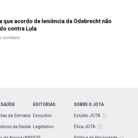
 que acordo de leniência da Odebrecht não
do contra Lula
O SUPREMO
 SAÚDE
EDITORIAS
SOBRE O JOTA
stas da Semana
Executivo
Estúdio JOTA
idores da Saúde
Legislativo
Ética JOTA
to da Anvisa/ANS
STF
Política de Privacidade