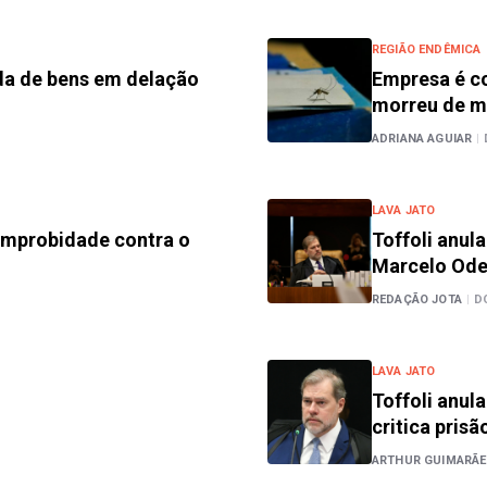
REGIÃO ENDÊMICA
da de bens em delação
Empresa é co
morreu de m
ADRIANA AGUIAR
|
LAVA JATO
 improbidade contra o
Toffoli anul
Marcelo Ode
REDAÇÃO JOTA
|
D
LAVA JATO
Toffoli anul
critica prisã
ARTHUR GUIMARÃ