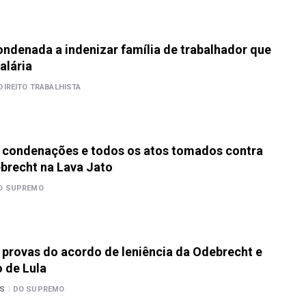
ndenada a indenizar família de trabalhador que
alária
DIREITO TRABALHISTA
a condenações e todos os atos tomados contra
brecht na Lava Jato
O SUPREMO
a provas do acordo de leniência da Odebrecht e
o de Lula
ES
|
DO SUPREMO