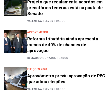
Projeto que regulamenta acordos em
precatórios federais está na pauta de
Senado
VALENTINA TREVOR
|
DADOS
APROVÔMETRO
Reforma tributária ainda apresenta
menos de 40% de chances de
aprovação
BERNARDO GONZAGA
|
DADOS
ELEIÇÕES 2020
Aprovômetro previu aprovação de PEC
que adiou eleições
VALENTINA TREVOR
|
DADOS