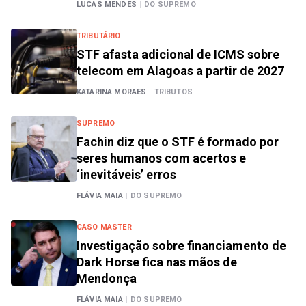
LUCAS MENDES
|
DO SUPREMO
TRIBUTÁRIO
STF afasta adicional de ICMS sobre
telecom em Alagoas a partir de 2027
KATARINA MORAES
|
TRIBUTOS
SUPREMO
Fachin diz que o STF é formado por
seres humanos com acertos e
‘inevitáveis’ erros
FLÁVIA MAIA
|
DO SUPREMO
CASO MASTER
Investigação sobre financiamento de
Dark Horse fica nas mãos de
Mendonça
FLÁVIA MAIA
|
DO SUPREMO