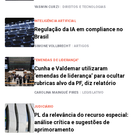
YASMIN CURZI
|
DIREITOS E TECNOLOGIAS
INTELIGÊNCIA ARTIFICIAL
Regulação da IA em compliance no
Brasil
SIMONE VOLLBRECHT
|
ARTIGOS
"EMENDAS DE LIDERANÇA"
Cunha e Valdemar utilizaram
‘emendas de liderança’ para ocultar
rubricas alvo da PF, diz relatório
CAROLINA MAINGUÉ PIRES
|
LEGISLATIVO
JUDICIÁRIO
PL da relevância do recurso especial:
análise crítica e sugestões de
aprimoramento