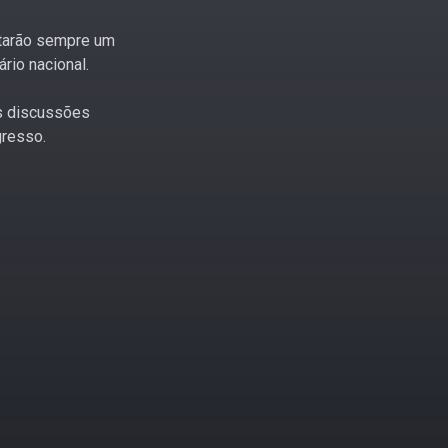
tarão sempre um
rio nacional.
s discussões
gresso.