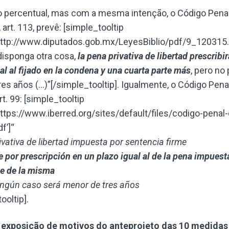
 percentual, mas com a mesma intenção, o Código Penal
art. 113, prevê: [simple_tooltip
http://www.diputados.gob.mx/LeyesBiblio/pdf/9_120315.p
 disponga otra cosa,
la pena privativa de libertad prescribi
al al fijado en la condena y una cuarta parte más
, pero no
tres años (…)”[/simple_tooltip]. Igualmente, o Código Penal
rt. 99: [simple_tooltip
ttps://www.iberred.org/sites/default/files/codigo-penal-
f’]“
ivativa de libertad impuesta por sentencia firme
e por prescripción en un plazo igual al de la pena impues
te de la misma
ningún caso será menor de tres años
ooltip].
a
exposição de motivos do anteprojeto das 10 medida