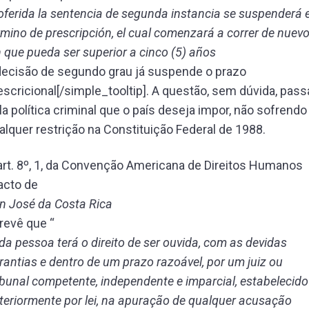
oferida la sentencia de segunda instancia se suspenderá e
rmino de prescripción, el cual comenzará a correr de nuev
n que pueda ser superior a cinco (5) años
]decisão de segundo grau já suspende o prazo
escricional[/simple_tooltip]. A questão, sem dúvida, pass
la política criminal que o país deseja impor, não sofrendo
alquer restrição na Constituição Federal de 1988.
art. 8º, 1, da Convenção Americana de Direitos Humanos
acto de
n José da Costa Rica
prevê que “
da pessoa terá o direito de ser ouvida, com as devidas
rantias e dentro de um prazo razoável, por um juiz ou
ibunal competente, independente e imparcial, estabelecido
teriormente por lei, na apuração de qualquer acusação