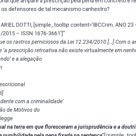
onal que ampare a prescrição pela pena em concreto e ret
 os defensores de tal mecanismo canhestro?
ARIEL DOTTI, [simple_tooltip content=’IBCCrim. ANO 23 
/2015 – ISSN 1676-3661’]“
e os rastros perniciosos da Lei 12.234/2010 […] Com o 
ue ‘a prescrição retroativa não existe virtualmente em nen
ndo’ e a alegação
m
escricional
é]
ente com a criminalidade’
ção de Motivos do
 legge
sal na terra
em que floresceram a jurisprudência e a doutr
a punibilidade pela pena fixada na sentença
”[/simple_toolt