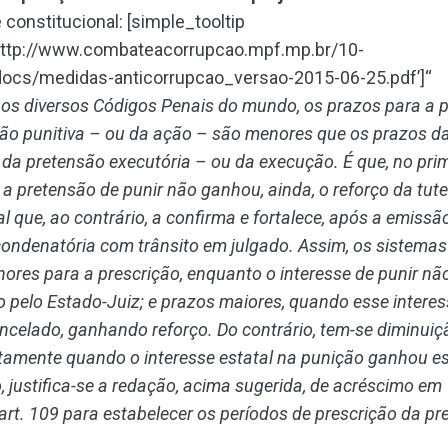
 constitucional: [simple_tooltip
http://www.combateacorrupcao.mpf.mp.br/10-
ocs/medidas-anticorrupcao_versao-2015-06-25.pdf’]“
nos diversos Códigos Penais do mundo, os prazos para a p
ão punitiva – ou da ação – são menores que os prazos d
 da pretensão executória – ou da execução. É que, no pri
, a pretensão de punir não ganhou, ainda, o reforço da tute
al que, ao contrário, a confirma e fortalece, após a emissã
ondenatória com trânsito em julgado. Assim, os sistem
ores para a prescrição, enquanto o interesse de punir não
 pelo Estado-Juiz; e prazos maiores, quando esse interes
ncelado, ganhando reforço. Do contrário, tem-se diminuiç
tamente quando o interesse estatal na punição ganhou es
, justifica-se a redação, acima sugerida, de acréscimo em
art. 109 para estabelecer os períodos de prescrição da pr