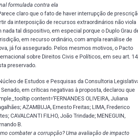
nal formulada contra ela
 Parece claro que o fato de haver interrupção de prescriçã
rtir da interposição de recursos extraordinários não viola
 nada tal dispositivo, em especial porque o Duplo Grau d
risdição, em recurso ordinário, com ampla reanálise de
ova, já foi assegurado. Pelos mesmos motivos, o Pacto
ternacional sobre Direitos Civis e Políticos, em seu art. 14
sta preservado.
Núcleo de Estudos e Pesquisas da Consultoria Legislativ
 Senado, em críticas negativas à proposta, declarou que
imple_tooltip content=’FERNANDES OLIVEIRA, Juliana
galhães; AZAMBUJA, Ernesto Freitas; LIMA, Frederico
tes; CAVALCANTI FILHO, João Trindade; MENEGUIN,
rnando B.
mo combater a corrupção? Uma avaliação de impacto