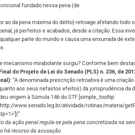
cricional fundado nessa pena (de
or ao da pena máxima do delito) retroage afetando todo o
enal, já perfeitos e acabados, desde a citação. Essa inv
 qualquer parte do mundo e causa uma enxurrada de exti
e.
 mecanismo mirabolante surgiu? Conforme bem destac
Final do Projeto de Lei do Senado (PLS) n. 236, de 20
nal)
: “A denominada prescrição retroativa é uma criaçã
quanto aos seus nefastos efeitos) da jurisprudência da 
deu origem à Súmula 146 do STF [simple_tooltip
http://www.senado.leg.br/atividade/rotinas/materia/get
p=1>’](“
ão da ação penal regula-se pela pena concretizada na sen
o há recurso da acusação