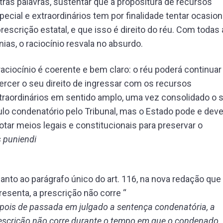
tras palavras, sustentar que a propositura de recursos
pecial e extraordinários tem por finalidade tentar ocasion
prescrição estatal, e que isso é direito do réu. Com todas
nias, o raciocínio resvala no absurdo.
raciocínio é coerente e bem claro: o réu poderá continuar
ercer o seu direito de ingressar com os recursos
traordinários em sentido amplo, uma vez consolidado o 
tulo condenatório pelo Tribunal, mas o Estado pode e dev
otar meios legais e constitucionais para preservar o
s puniendi
anto ao parágrafo único do art. 116, na nova redação que
resenta, a prescrição não corre “
pois de passada em julgado a sentença condenatória, a
escrição não corre durante o tempo em que o condenado