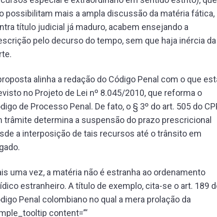
o possibilitam mais a ampla discussão da matéria fática,
ntra título judicial já maduro, acabem ensejando a
escrição pelo decurso do tempo, sem que haja inércia da
rte.
proposta alinha a redação do Código Penal com o que est
evisto no Projeto de Lei nº 8.045/2010, que reforma o
digo de Processo Penal. De fato, o § 3º do art. 505 do C
 trâmite determina a suspensão do prazo prescricional
sde a interposição de tais recursos até o trânsito em
lgado.
is uma vez, a matéria não é estranha ao ordenamento
rídico estranheiro. A título de exemplo, cita-se o art. 189 
digo Penal colombiano no qual a mera prolação da
imple_tooltip content=’“