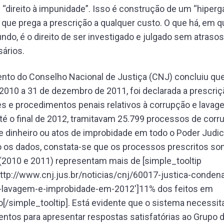
“direito à impunidade”. Isso é construção de um “hiperg
, que prega a prescrição a qualquer custo. O que há, em q
ndo, é o direito de ser investigado e julgado sem atrasos
ários.
nto do Conselho Nacional de Justiça (CNJ) concluiu qu
 2010 a 31 de dezembro de 2011, foi declarada a prescriç
s e procedimentos penais relativos à corrupção e lavag
Até o final de 2012, tramitavam 25.799 processos de corr
 dinheiro ou atos de improbidade em todo o Poder Judici
o os dados, constata-se que os processos prescritos s
(2010 e 2011) representam mais de [simple_tooltip
ttp://www.cnj.jus.br/noticias/cnj/60017-justica-conden
-lavagem-e-improbidade-em-2012′]11% dos feitos em
/simple_tooltip]. Está evidente que o sistema necessit
tos para apresentar respostas satisfatórias ao Grupo 