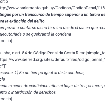
oltip
ttp://www.parlamento.gub.uy/Codigos/CodigoPenal/l1t8.
tingue por un transcurso de tiempo superior a un tercio de
ra la extinción del delito
 empezar a contarse dicho término desde el día en que re
ejecutoriada o se quebrantó la condena
ooltip].
inha, o art. 84 do Código Penal da Costa Rica: [simple_to
ttps://www.iberred.org/sites/default/files/cdigo_penal_
f’]“
scribe: 1) En un tiempo igual al de la condena,
cio
ueda exceder de veinticinco años ni bajar de tres, si fuere p
nto o interdicción de derechos
ooltip].