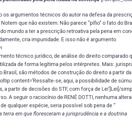
 os argumentos técnicos do autor na defesa da prescri
? Notem que não existem. Não parece “pífio” o fato do Bras
 do mundo a ter a prescrição retroativa pela pena em con
amente, cria impunidade. E isso não é argumento
m
mento técnico jurídico, de análise do direito comparado 
tilizada de forma legítima pelos intérpretes. Mais: jurisp
o Brasil, são métodos de construção do direito a partir da
oltip content=’Ressalte-se, aqui, a possibilidade de súmu
, a partir de decisões do STF, com força de Lei’]Lei[/simpl
rso. A seguir o raciocínio de RENÉ DOTTI, nenhuma alter
, de qualquer espécie, seria possível sob pena de “
na terra em que floresceram a jurisprudência e a doutrina