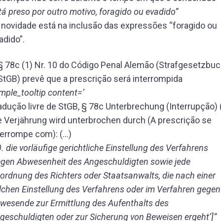
tá preso por outro motivo, foragido ou evadido”
A novidade está na inclusão das expressões “foragido ou
adido”.
§ 78c (1) Nr. 10 do Código Penal Alemão (Strafgesetzbu
StGB) prevê que a prescrição será interrompida
imple_tooltip content=’
adução livre de StGB, § 78c Unterbrechung (Interrupção) 
e Verjährung wird unterbrochen durch (A prescrição se
terrompe com): (…)
. die vorläufige gerichtliche Einstellung des Verfahrens
gen Abwesenheit des Angeschuldigten sowie jede
ordnung des Richters oder Staatsanwalts, die nach einer
lchen Einstellung des Verfahrens oder im Verfahren gegen
wesende zur Ermittlung des Aufenthalts des
geschuldigten oder zur Sicherung von Beweisen ergeht’]“