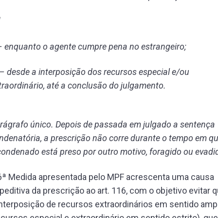
]
 – enquanto o agente cumpre pena no estrangeiro;
I – desde a interposição dos recursos especial e/ou
traordinário, até a conclusão do julgamento.
rágrafo único. Depois de passada em julgado a sentença
ndenatória, a prescrição não corre durante o tempo em q
condenado está preso por outro motivo, foragido ou evadi
6ª Medida apresentada pelo MPF acrescenta uma causa
peditiva da prescrição ao art. 116, com o objetivo evitar 
interposição de recursos extraordinários em sentido amp
ecursos especial e extraordinário em sentido estrito), que