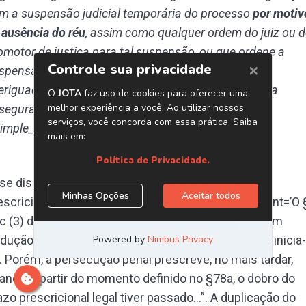
m a suspensão judicial temporária do processo
por motiv
 ausência do réu
, assim como qualquer ordem do juiz ou 
omotor de justiça para tal suspensão, ou que ordene a
spensão durante o processo contra ausente para a
eriguação do lugar em que o réu se encontra ou para
segurar a integridade de provas”
simple_tooltip]
se dispositivo é o usado para interromper o prazo
escricional no caso em que o [simple_tooltip content=’O 
c (3) do StGB fixa um limite para as interrupções. Em
adução livre: “Com cada interrupção, a prescrição reinicia-
. Porém, a persecução penal prescreve, no mais tardar,
ando, a partir do momento definido no §78a, o dobro do
azo prescricional legal tiver passado…”. A duplicação do