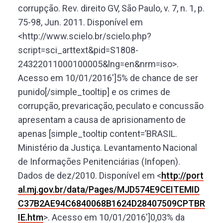
corrupção. Rev. direito GV, São Paulo, v. 7, n. 1, p.
75-98, Jun. 2011. Disponível em
<http://www.scielo.br/scielo.php?
script=sci_arttext&pid=S1808-
24322011000100005&lng=en&nrm=iso>.
Acesso em 10/01/2016′]5% de chance de ser
punido[/simple_tooltip] e os crimes de
corrupção, prevaricação, peculato e concussão
apresentam a causa de aprisionamento de
apenas [simple_tooltip content=’BRASIL.
Ministério da Justiça. Levantamento Nacional
de Informações Penitenciárias (Infopen).
Dados de dez/2010. Disponível em <
http://port
al.mj.gov.br/data/Pages/MJD574E9CEITEMID
C37B2AE94C6840068B1624D28407509CPTBR
IE.htm
>. Acesso em 10/01/2016′]0,03% da