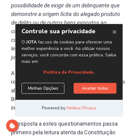
possibilidade de exigir de um delinquente que
demonstre a origem lícita do alegado produto
de delito ou de outros bens expostos ao
confisco, na medida em que ele seja conforme
com os princípios fundamentais de sua
legislação interna e com a índole do processo
judicial ou outros processos.
A previsão do instituto atrai a discussão em
relação aos seguintes pontos: necessidade de
alteração constitucional para sua inclusão no
Brasil, violação à presunção de inocência e
inadequada inversão do ônus da prova.
A resposta a estes questionamentos passa
primeiro pela leitura atenta da Constituição