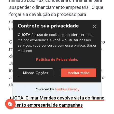
ministro Luiz Fux, concederia uma liminar para
suspender o financiamento empresarial. O que
forçaria a devolução do processo para
continuidade do julgamento. Mas a
combinação não foi adiante.
Gilmar Mendes devolveu a vista um ano e cinco
meses depois. E proferiu, no plenário, um voto
de forte cunho antipetista. “A Operação Lava
Jato revelou ao país que o partido do poder já
independe de doações eleitorais, uma vez que
arrecadou somas suficientes ao financiamento
de campanhas até 2038”, disse.
+JOTA: Gilmar Mendes devolve vista do financ
iamento empresarial de campanhas