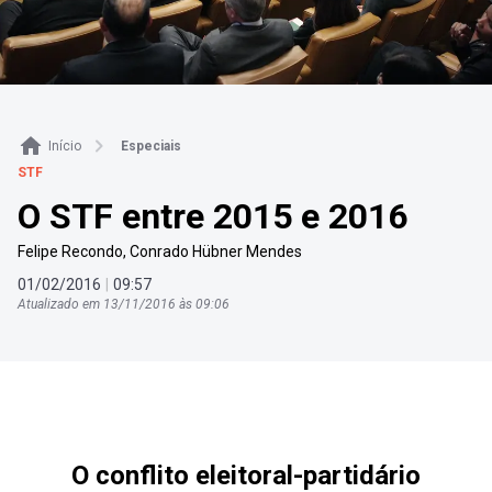
Início
Especiais
STF
O STF entre 2015 e 2016
Felipe Recondo
,
Conrado Hübner Mendes
01
/
02
/
2016
|
09
:
57
Atualizado em
13
/
11
/
2016
às
09
:
06
O conflito eleitoral-partidário